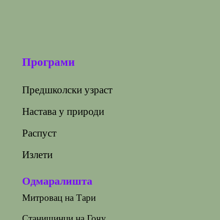
Програми
Предшколски узраст
Настава у природи
Распуст
Излети
Одмаралишта
Митровац на Тари
Станишинци на Гочу