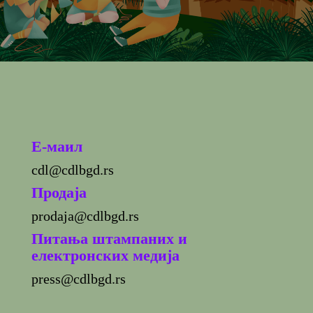
E-маил
cdl@cdlbgd.rs
Продаја
prodaja@cdlbgd.rs
Питања штампаних и
електронских медија
press@cdlbgd.rs