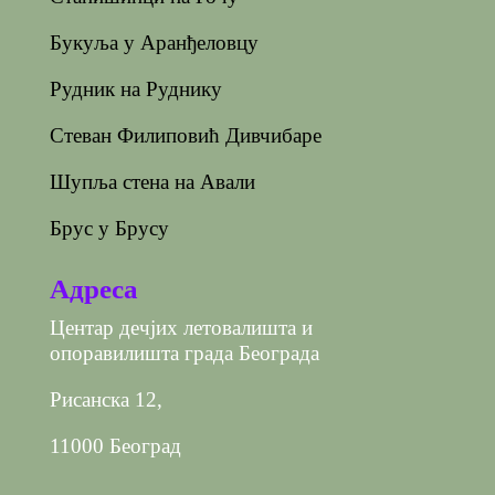
Букуља у Аранђеловцу
Рудник на Руднику
Стеван Филиповић Дивчибаре
Шупља стена на Авали
Брус у Брусу
Адреса
Центар дечјих летовалишта и
опоравилишта града Београда
Рисанска 12,
11000 Београд