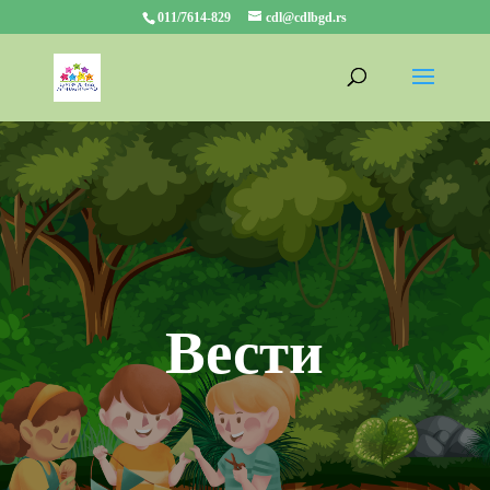
011/7614-829
cdl@cdlbgd.rs
Вести