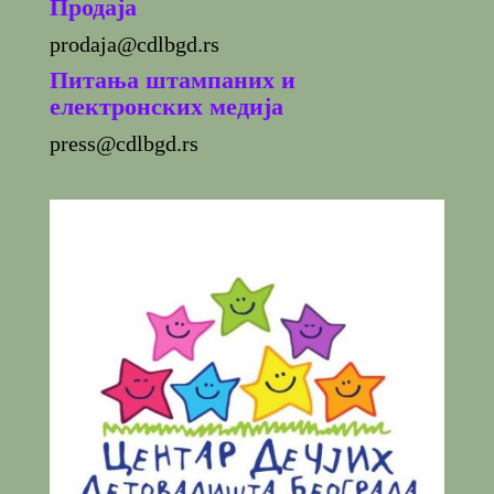
Продаја
prodaja@cdlbgd.rs
Питања штампаних и
електронских медија
press@cdlbgd.rs