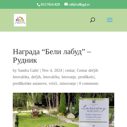
011/7614-829
cdl@cdlbgd.rs
Награда “Бели лабуд” –
Рудник
by
Sandra Gašić
|
Nov 4, 2024
|
centar
,
Centar dečjih
letovališta
,
dečjih
,
letovališta
,
letovanje
,
predškolci
,
predškolske ustanove
,
vrtići
,
zimovanje
|
0 comments