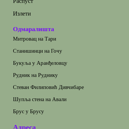
Распуст
Излети
Одмаралишта
Митровац на Тари
Станишинци на Гочу
Букуља у Аранђеловцу
Рудник на Руднику
Стеван Филиповић Дивчибаре
Шупља стена на Авали
Брус у Брусу
Адреса