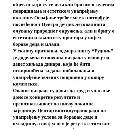
објекти који су се истакли бригом о зеленим
површинама и естетском унапређењу
околине. Освајање трећег места потврђује
посвећеност Центра дечјих летовалишта
очувању природног окружења, али и бригу о
естетици и квалитету простора у којем
бораве деца и млади.
У склопу признања, одмаралишту “Рудник”
је додељена и новчана награда у износу од
девет хиљада динара, која ће бити
искоришћена за даље побољшања и
унапређење зелених површина у оквиру
комплекса.
Овакве награде су доказ да труд и улагање
доносе конкретне резултате и
препознатљивост на нивоу локалне
заједнице. Центар континуирано ради на
унапређењу услова за боравак деце и
омладине, а овај успех је резултат тимског