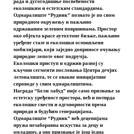
рада и дугогодишње посвећености
еколошким и естетским стандардима.
Одмаралиште “Рудник” познато је по свом
природном окружењу и пажљиво
одржаваним зеленим површинама. Простор
око објекта красе аутохтоне биљке, пажљиво
уређене стазе и еколошки осмишљени
мобилијари, који заједно доприносе очувању
природне лепоте овог подручја.
Еколошки приступ и одржив развој су
кључни сегменти пословања Центра дечјих
летовалишта, те се овакве иницијативе
спроводе у свим одмаралиштима.
Награда “Бели лабуд” није само признање за
естетску уређеност простора, већ и потврда
еколошке свести и одговорности према
природи и будућим генерацијама.
Одмаралиште “Рудник” већ деценијама
пружа незаборавна искуства за децу и
омладину, а ово признање је још једна