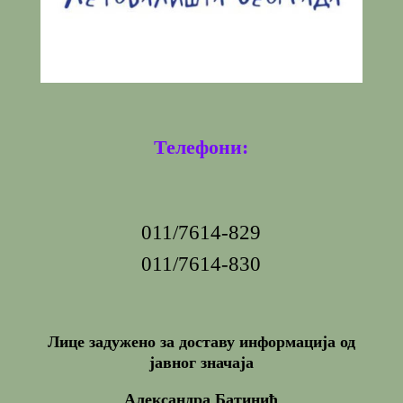
Телефони:
011/7614-829
011/7614-830
Лице задужено за доставу информација од
јавног значаја
Александра Батинић