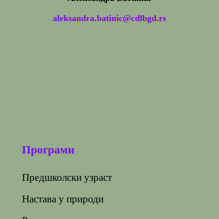
aleksandra.batinic@cdlbgd.rs
Програми
Предшколски узраст
Настава у природи