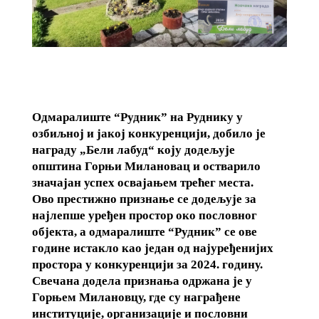
Одмаралиште “Рудник” на Руднику у
озбиљној и јакој конкуренцији, добило је
награду „Бели лабуд“ коју додељује
општина Горњи Милановац и остварило
значајан успех освајањем трећег места.
Ово престижно признање се додељује за
најлепше уређен простор око пословног
објекта, а одмаралиште “Рудник” се ове
године истакло као један од најуређенијих
простора у конкуренцији за 2024. годину.
Свечана додела признања одржана је у
Горњем Милановцу, где су награђене
институције, организације и пословни