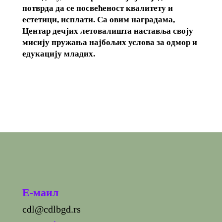
потврда да се посвећеност квалитету и
естетици, исплати. Са овим наградама,
Центар дечјих летовалишта наставља своју
мисију пружања најбољих услова за одмор и
едукацију младих.
E-маил
cdl@cdlbgd.rs