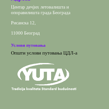
Центар дечјих летовалишта и
опоравилишта града Београда
Рисанска 12,
11000 Београд
Услови путовања
Општи услови путовања ЦДЛ-а