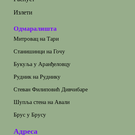
Излети
Одмаралишта
Митровац на Тари
Станишинци на Гочу
Букуља у Аранђеловцу
Рудник на Руднику
Стеван Филиповић Дивчибаре
Шупља стена на Авали
Брус у Брусу
Адреса