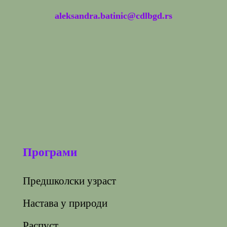
aleksandra.batinic@cdlbgd.rs
Програми
Предшколски узраст
Настава у природи
Распуст