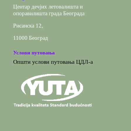
Центар дечјих летовалишта и
опоравилишта града Београда
Рисанска 12,
11000 Београд
Услови путовања
Општи услови путовања ЦДЛ-а