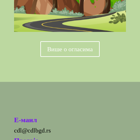
Више о огласима
E-маил
cdl@cdlbgd.rs