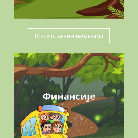
Више о Јавним набавкама