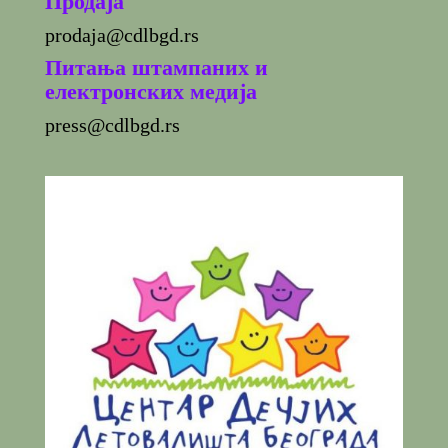
Продаја
prodaja@cdlbgd.rs
Питања штампаних и
електронских медија
press@cdlbgd.rs