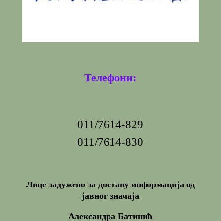
Телефони:
011/7614-829
011/7614-830
Лице задужено за доставу информација од
јавног значаја
Александра Батинић