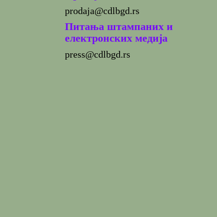
prodaja@cdlbgd.rs
Питања штампаних и
електронских медија
press@cdlbgd.rs