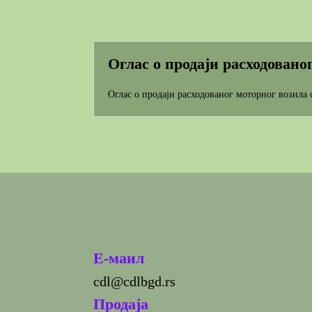
Оглас о продаји расходовано
Оглас о продаји расходованог моторног возила 
E-маил
cdl@cdlbgd.rs
Продаја