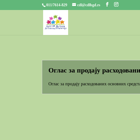
011/7614-829
cdl@cdlbgd.rs
Оглас за продају расходовани
Оглас за продају расходованих основних средст