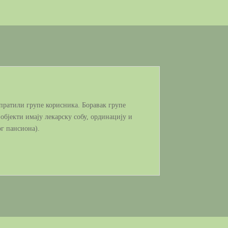
 пратили групе корисника. Боравак групе
објекти имају лекарску собу, ординацију и
ог пансиона).