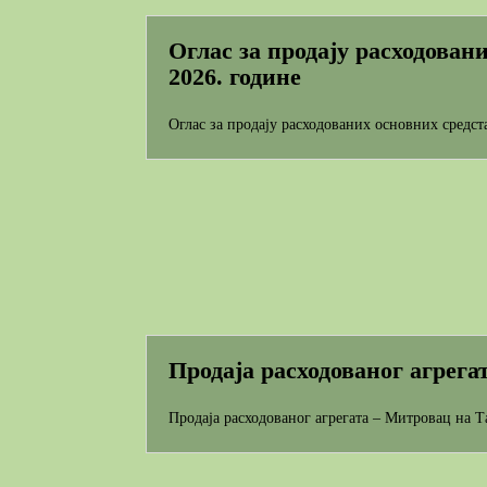
Оглас за продају расходован
2026. године
Оглас за продају расходованих основних средст
Продаја расходованог агрега
Продаја расходованог агрегата – Митровац на Т