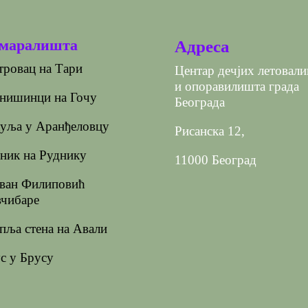
маралишта
Адреса
ровац на Тари
Центар дечјих летовал
и опоравилишта града
нишинци на Гочу
Београда
уља у Аранђеловцу
Рисанска 12,
ник на Руднику
11000 Београд
ван Филиповић
чибаре
ља стена на Авали
с у Брусу