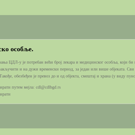
ко особље.
ања ЦДЛ-у је потребан већи број лекара и медицинског особља, који би
 закључити и на дужи временски период, за један или више објеката. Сви 
кође, обезбеђен је превоз до и од објекта, смештај и храна (у виду пун
ирати путем мејла: cdl@cdlbgd.rs
тирати