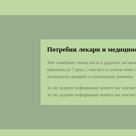
Потребни лекари и медицинс
Због повећаног обима посла и додатног ангажов
корисника је 7 дана, с тим што се уговор може
апотекарски ормарић са неопходним лековима. Та
За све додатне информације можете нас контакт
За све додатне информације можете нас контак