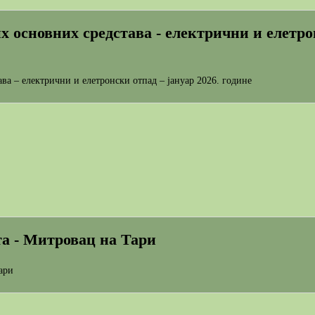
их основних средстава - електрични и елетро
ава – електрични и елетронски отпад – јануар 2026. године
та - Митровац на Тари
ари