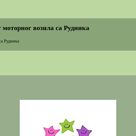
г моторног возила са Рудника
са Рудника