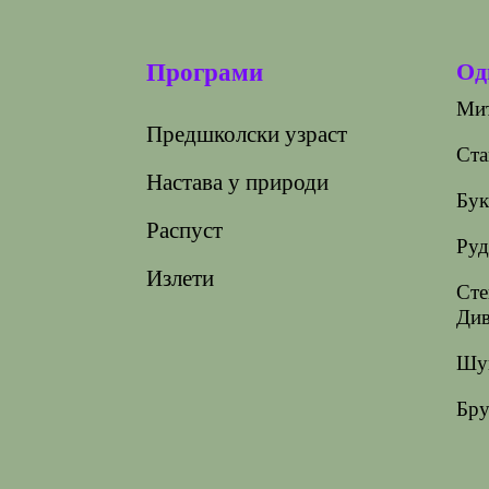
Од
Програми
Мит
Предшколски узраст
Ста
Настава у природи
Бук
Распуст
Руд
Излети
Сте
Див
Шуп
Бру