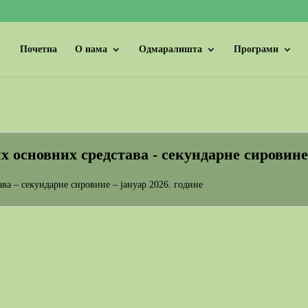
Почетна
О нама
Одмаралишта
Програми
х основних средстава - секундарне сировине 
ава – секундарне сировине – јануар 2026. године