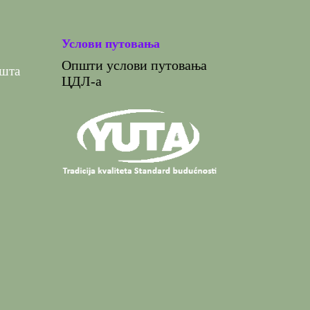
Услови путовања
Општи услови путовања
ишта
ЦДЛ-а