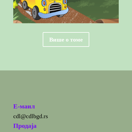
Више о томе
E-маил
cdl@cdlbgd.rs
Продаја