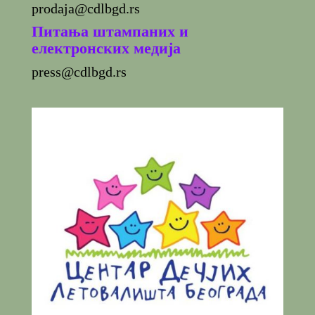
prodaja@cdlbgd.rs
Питања штампаних и
електронских медија
press@cdlbgd.rs