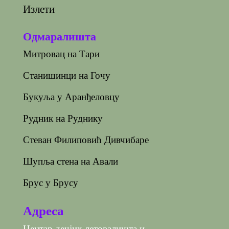
Излети
Одмаралишта
Митровац на Тари
Станишинци на Гочу
Букуља у Аранђеловцу
Рудник на Руднику
Стеван Филиповић Дивчибаре
Шупља стена на Авали
Брус у Брусу
Адреса
Центар дечјих летовалишта и