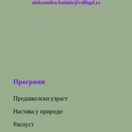
aleksandra.batinic@cdlbgd.rs
Програми
Предшколски узраст
Настава у природи
Распуст