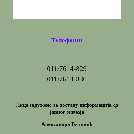
Телефони:
011/7614-829
011/7614-830
Лице задужено за доставу информација од
јавног значаја
Александра Батинић