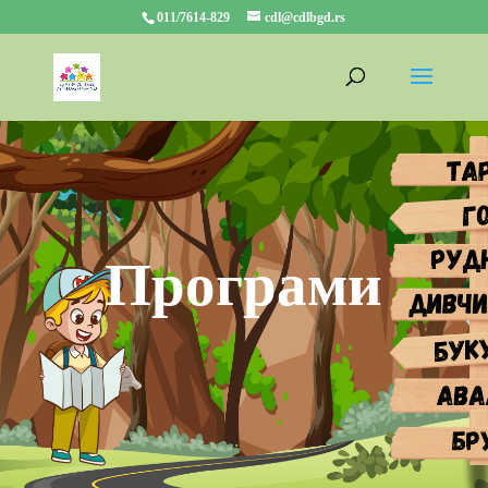
011/7614-829
cdl@cdlbgd.rs
Програми