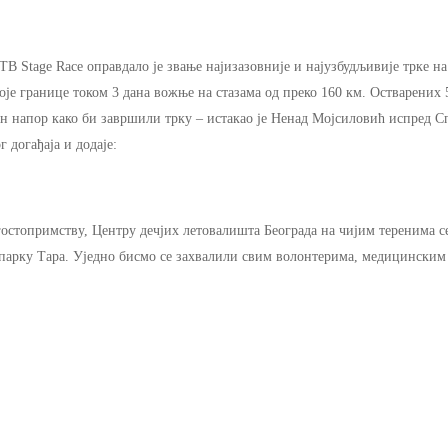
TB Stage Race оправдало је звање најизазовније и најузбудљивије трке 
воје границе током 3 дана вожње на стазама од преко 160 км. Остварених 
н напор како би завршили трку – истакао је Ненад Мојсиловић испред Сп
 догађаја и додаје:
гостопримству, Центру дечјих летовалишта Београда на чијим теренима с
арку Тара. Уједно бисмо се захвалили свим волонтерима, медицинским