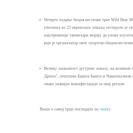
Четврто издање бициклистичке трке Wild Bear M
учесника из 25 европских земаља тестирало је с
најспремнији такмичари морају да уложе изузета
које је организатор овог спортско-бициклистичког
Велику захвалност дугујемо локалу, на великом 
Дрина”, општини Бајина Башта и Националном п
овако значајне манифестације за овај регион.
Више о самој трци погледајте на
линку
.