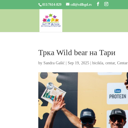
011/7614-829
cdl@cdlbgd.rs
Трка Wild bear на Тари
by
Sandra Gašić
|
Sep 19, 2025
|
bicikla
,
centar
,
Centar