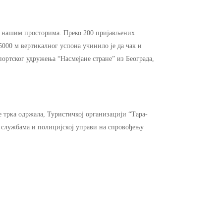
на нашим просторима. Преко 200 пријављених
5000 м вертикалног успона учинило је да чак и
ортског удружења “Насмејане стране” из Београда,
е трка одржала, Туристичкој организацији “Тара-
 службама и полицијској управи на спровођењу