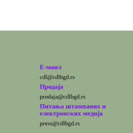
E-маил
cdl@cdlbgd.rs
Продаја
prodaja@cdlbgd.rs
Питања штампаних и
електронских медија
press@cdlbgd.rs