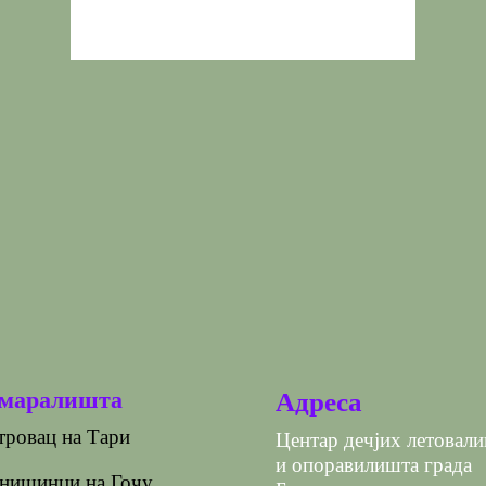
маралишта
Адреса
ровац на Тари
Центар дечјих летовал
и опоравилишта града
нишинци на Гочу