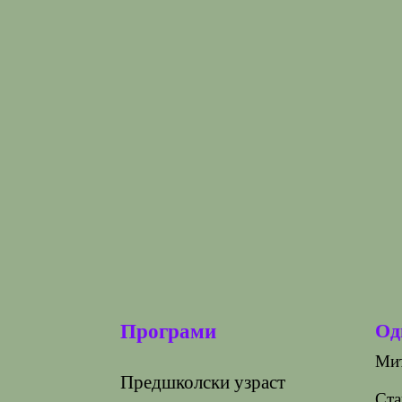
Од
Програми
Мит
Предшколски узраст
Ста