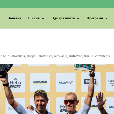
Почетна
О нама
Одмаралишта
Програми
 dečjih letovališta
,
dečjih
,
letovališta
,
letovanje
,
mitrovac
,
trka
|
0 comments