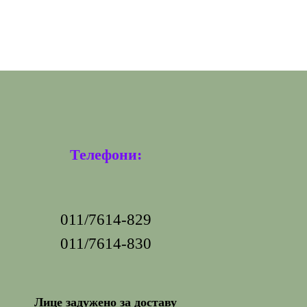
Телефони:
011/7614-829
011/7614-830
Лице задужено за доставу