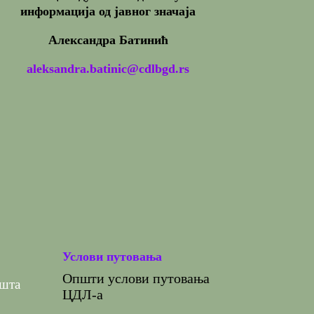
информација од јавног значаја
Александра Батинић
aleksandra.batinic@cdlbgd.rs
Услови путовања
Општи услови путовања
ишта
ЦДЛ-а