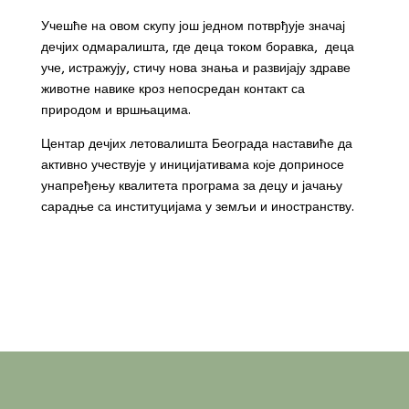
Учешће на овом скупу још једном потврђује значај
дечјих одмаралишта, где деца током боравка, деца
уче, истражују, стичу нова знања и развијају здраве
животне навике кроз непосредан контакт са
природом и вршњацима.
Центар дечјих летовалишта Београда наставиће да
активно учествује у иницијативама које доприносе
унапређењу квалитета програма за децу и јачању
сарадње са институцијама у земљи и иностранству.