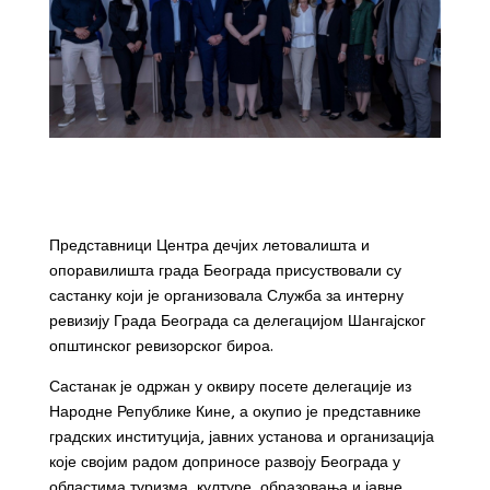
Представници Центра дечјих летовалишта и
опоравилишта града Београда присуствовали су
састанку који је организовала Служба за интерну
ревизију Града Београда са делегацијом Шангајског
општинског ревизорског бироа.
Састанак је одржан у оквиру посете делегације из
Народне Републике Кине, а окупио је представнике
градских институција, јавних установа и организација
које својим радом доприносе развоју Београда у
областима туризма, културе, образовања и јавне