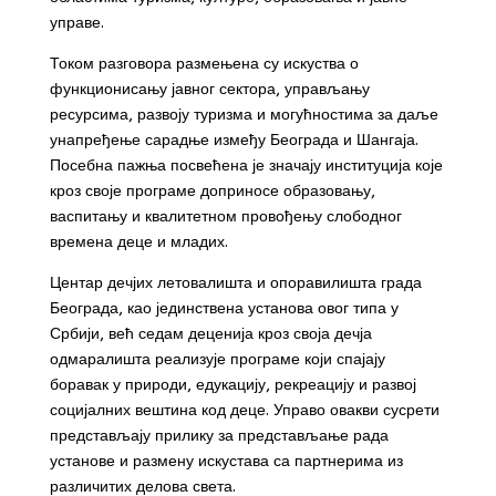
управе.
Током разговора размењена су искуства о
функционисању јавног сектора, управљању
ресурсима, развоју туризма и могућностима за даље
унапређење сарадње између Београда и Шангаја.
Посебна пажња посвећена је значају институција које
кроз своје програме доприносе образовању,
васпитању и квалитетном провођењу слободног
времена деце и младих.
Центар дечјих летовалишта и опоравилишта града
Београда, као јединствена установа овог типа у
Србији, већ седам деценија кроз своја дечја
одмаралишта реализује програме који спајају
боравак у природи, едукацију, рекреацију и развој
социјалних вештина код деце. Управо овакви сусрети
представљају прилику за представљање рада
установе и размену искустава са партнерима из
различитих делова света.