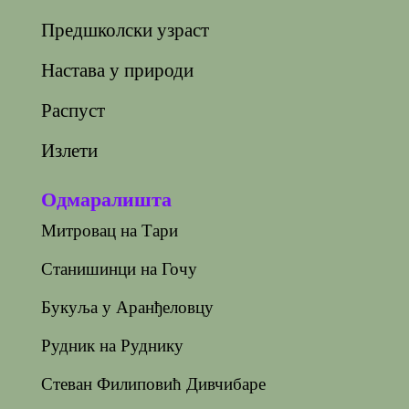
Предшколски узраст
Настава у природи
Распуст
Излети
Одмаралишта
Митровац на Тари
Станишинци на Гочу
Букуља у Аранђеловцу
Рудник на Руднику
Стеван Филиповић Дивчибаре