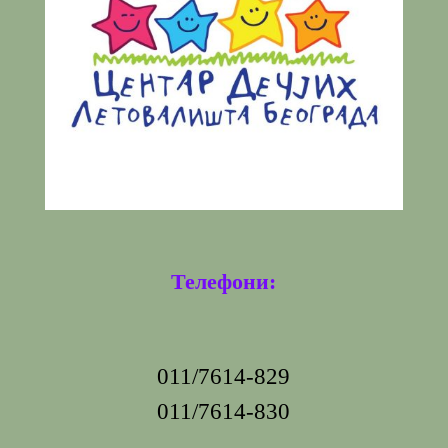
Телефони:
011/7614-829
011/7614-830