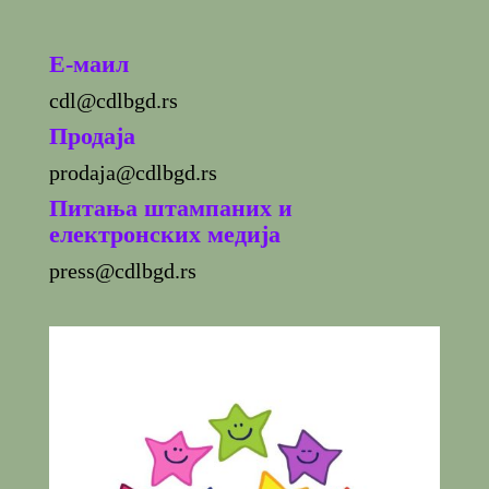
E-маил
cdl@cdlbgd.rs
Продаја
prodaja@cdlbgd.rs
Питања штампаних и
електронских медија
press@cdlbgd.rs