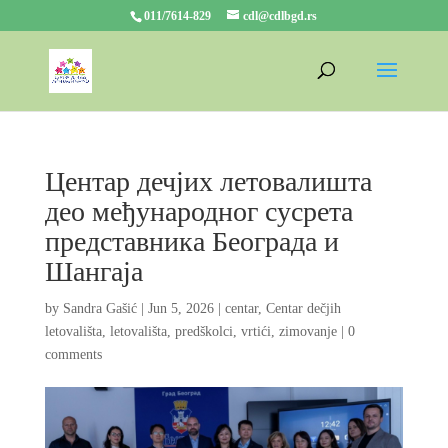
011/7614-829
cdl@cdlbgd.rs
Центар дечјих летовалишта
део међународног сусрета
представника Београда и
Шангаја
by
Sandra Gašić
|
Jun 5, 2026
|
centar
,
Centar dečjih
letovališta
,
letovališta
,
predškolci
,
vrtići
,
zimovanje
|
0
comments