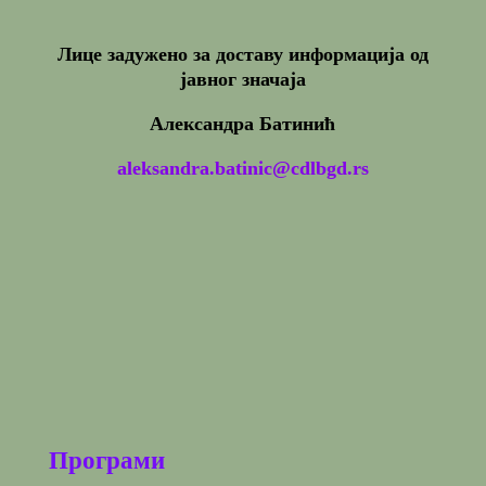
Лице задужено за доставу информација од
јавног значаја
Александра Батинић
aleksandra.batinic@cdlbgd.rs
Програми