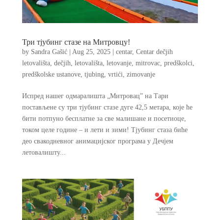
Три тјубинг стазе на Митровцу!
by
Sandra Gašić
|
Aug 25, 2025
|
centar
,
Centar dečjih
letovališta
,
dečjih
,
letovališta
,
letovanje
,
mitrovac
,
predškolci
,
predškolske ustanove
,
tjubing
,
vrtići
,
zimovanje
Испред нашег одмаралишта „Митровац” на Тари
постављене су три тјубинг стазе дуге 42,5 метара, које ће
бити потпуно бесплатне за све малишане и посетиоце,
током целе године – и лети и зими! Тјубинг стаза биће
део свакодневног анимацијског програма у Дечјем
летовалишту...