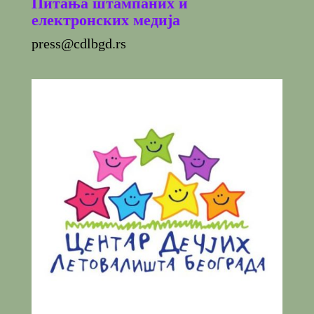
Питања штампаних и
електронских медија
press@cdlbgd.rs