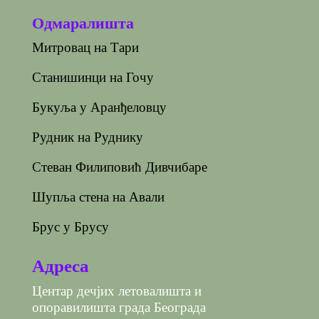
Одмаралишта
Митровац на Тари
Станишинци на Гочу
Букуља у Аранђеловцу
Рудник на Руднику
Стеван Филиповић Дивчибаре
Шупља стена на Авали
Брус у Брусу
Адреса
Центар дечјих летовалишта и
опоравилишта града Београда