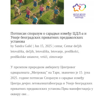
Потписан споразум о сарадњи између ЦДЛ-а и
Уније београдских приватних предшколских
установа
by
Sandra Gašić
|
Jun 15, 2025
|
centar
,
Centar dečjih
letovališta
,
dečjih
,
letovališta
,
letovanje
,
predškolci
,
predškolske ustanove
,
vrtići
,
zimovanje
У прелепом природном амбијенту Центровог
одмаралишта „Митровац” на Тари, званично je 15. јуна
2025. године потписан Споразум о сарадњи између
Центра дечјих летовалиштаБеограда и Уније београдских
приватних предшколских установа.Прва манифестација у
оквиру ове...