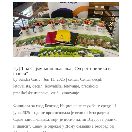
ЦДЛ на Сајму запошљавања „Сусрет прилика и
шанси“
by
Sandra Gašić
|
Jun 11, 2025
|
centar
,
Centar dečjih
letovališta
,
dečjih
,
letovališta
,
letovanje
,
predškolci
,
predškolske ustanove
,
vrtići
,
zimovanje
Филијала за град Београд Националне службе, у среду, 11.
јуна 2025. године организовала је велики Београдски
Сајам запошљавања, који је носио назив „Сусрет прилика
и шанси“. Сајам је одржан у Дому омладине Београд од