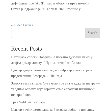
дефибрилаторе (АЕД), као и обуку из прве помоћи,.
Обука је одржана је 30. априла 2025. године у...
« Older Entries
Search
Recent Posts
Патријарх српски Порфирије посетио духовни камп у
дечјем одмаралишту „Шупља стена“ на Авали
Центар дечјих летовалишта део међународног сусрета
представника Београда и Шангаја
Зимска вест са Таре: Суве чизмице значе дуже авантуре —
уводимо опрему коју користе само европски планински
центри.“ ❄️🥾
Трка Wild bear на Тари
Центар дечјих летовалишта Београда добио је подршку