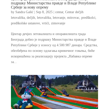
подршку Министарства правде и Владе Републике
Србије за нову опрему
by
Sandra Gašić
|
Sep 8, 2025
|
centar
,
Centar dečjih
letovališta
,
dečjih
,
letovališta
,
letovanje
,
mitrovac
,
predškolci
,
predškolske ustanove
,
vrtići
,
zimovanje
Центар дечјих летовалишта и опоравилишта града
Београда добио је подршку Министарства правде и Владе
Републике Србије у износу од 4.500.987 динара. Средства,
обезбеђена по основу одлагања кривичног гоњења, биће
искоришћена за реализацију пројекта „Набавка опреме
за...