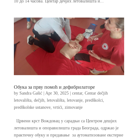
10 до 14 часова. Центар дечјих летовалишта и...
Обука за прву помоћ и дефибрилаторе
by
Sandra Gašić
|
Apr 30, 2025
|
centar
,
Centar dečjih
letovališta
,
dečjih
,
letovališta
,
letovanje
,
predškolci
,
predškolske ustanove
,
vrtići
,
zimovanje
Црвени крст Вождовац у сарадњи са Центром дешјих
летовалишта и опоравилишта града Београда, одржао је
практичну обуку и предавање за аутоматизоване екстерне