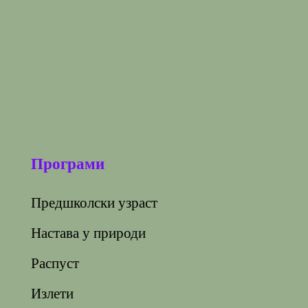
Програми
Предшколски узраст
Настава у природи
Распуст
Излети