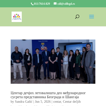
011/7614-829
cdl@cdlbgd.rs
Центар дечјих летовалишта део међународног
сусрета представника Београда и Шангаја
by
Sandra Gašić
|
Jun 5, 2026
|
centar
,
Centar dečjih