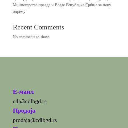
Министарства правде и Владе Републике Србије за нову
опрему
Recent Comments
No comments to show.
E-маил
cdl@cdlbgd.rs
Продаја
prodaja@cdlbgd.rs