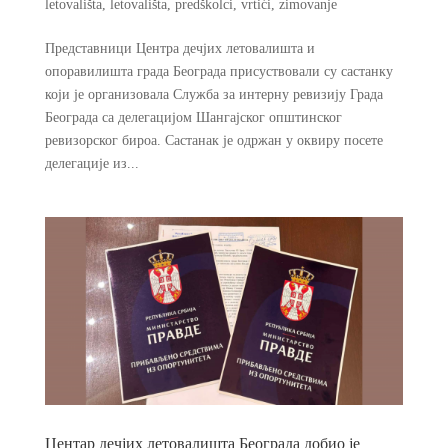
letovališta
,
letovališta
,
predškolci
,
vrtići
,
zimovanje
Представници Центра дечјих летовалишта и
опоравилишта града Београда присуствовали су састанку
који је организовала Служба за интерну ревизију Града
Београда са делегацијом Шангајског општинског
ревизорског бироа. Састанак је одржан у оквиру посете
делегације из...
Центар дечјих летовалишта Београда добио је