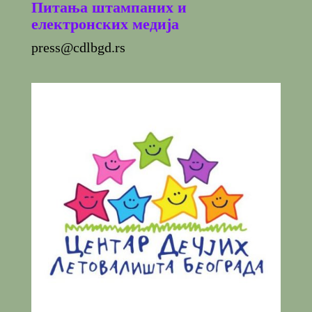
Питања штампаних и
електронских медија
press@cdlbgd.rs