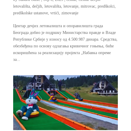
letovališta
,
dečjih
,
letovališta
,
letovanje
,
mitrovac
,
predškolci
,
predškolske ustanove
,
vrtići
,
zimovanje
Центар дечјих летовалишта и опоравилишта града
Београда добио је подршку Министарства правде и Владе
Републике Србије у износу од 4.500.987 динара. Средства,
обезбеђена по основу одлагања кривичног гоњења, биће
искоришћена за реализацију пројекта „Набавка опреме
за...