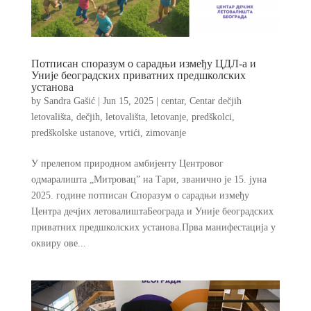
Потписан споразум о сарадњи између ЦДЛ-а и
Уније београдских приватних предшколских
установа
by
Sandra Gašić
|
Jun 15, 2025
|
centar
,
Centar dečjih
letovališta
,
dečjih
,
letovališta
,
letovanje
,
predškolci
,
predškolske ustanove
,
vrtići
,
zimovanje
У прелепом природном амбијенту Центровог
одмаралишта „Митровац” на Тари, званично je 15. јуна
2025. године потписан Споразум о сарадњи између
Центра дечјих летовалиштаБеограда и Уније београдских
приватних предшколских установа.Прва манифестација у
оквиру ове...