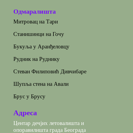
Одмаралишта
Митровац на Тари
Станишинци на Гочу
Букуља у Аранђеловцу
Рудник на Руднику
Стеван Филиповић Дивчибаре
Шупља стена на Авали
Брус у Брусу
Адреса
Центар дечјих летовалишта и
опоравилишта града Београда