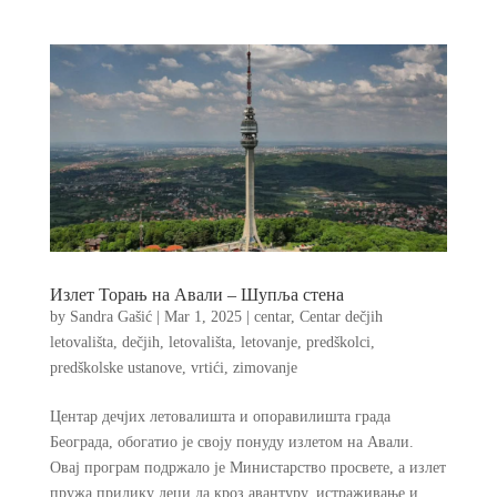
Излет Торањ на Авали – Шупља стена
by
Sandra Gašić
|
Mar 1, 2025
|
centar
,
Centar dečjih
letovališta
,
dečjih
,
letovališta
,
letovanje
,
predškolci
,
predškolske ustanove
,
vrtići
,
zimovanje
Центар дечјих летовалишта и опоравилишта града
Београда, обогатио је своју понуду излетом на Авали.
Овај програм подржало је Министарство просвете, а излет
пружа прилику деци да кроз авантуру, истраживање и