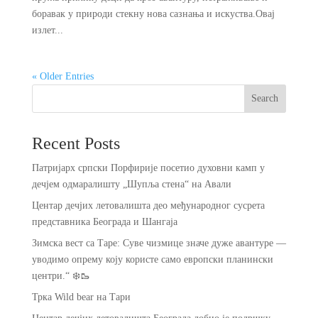
боравак у природи стекну нова сазнања и искуства.Овај
излет...
« Older Entries
Search
Recent Posts
Патријарх српски Порфирије посетио духовни камп у
дечјем одмаралишту „Шупља стена“ на Авали
Центар дечјих летовалишта део међународног сусрета
представника Београда и Шангаја
Зимска вест са Таре: Суве чизмице значе дуже авантуре —
уводимо опрему коју користе само европски планински
центри.“ ❄️🥾
Трка Wild bear на Тари