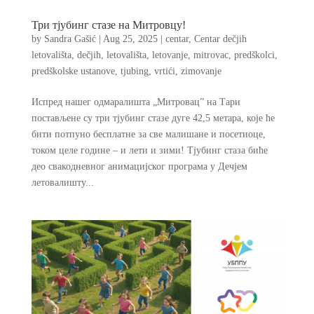
Три тјубинг стазе на Митровцу!
by
Sandra Gašić
|
Aug 25, 2025
|
centar
,
Centar dečjih
letovališta
,
dečjih
,
letovališta
,
letovanje
,
mitrovac
,
predškolci
,
predškolske ustanove
,
tjubing
,
vrtići
,
zimovanje
Испред нашег одмаралишта „Митровац” на Тари
постављене су три тјубинг стазе дуге 42,5 метара, које ће
бити потпуно бесплатне за све малишане и посетиоце,
током целе године – и лети и зими! Тјубинг стаза биће
део свакодневног анимацијског програма у Дечјем
летовалишту...