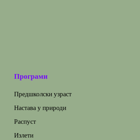
Програми
Предшколски узраст
Настава у природи
Распуст
Излети