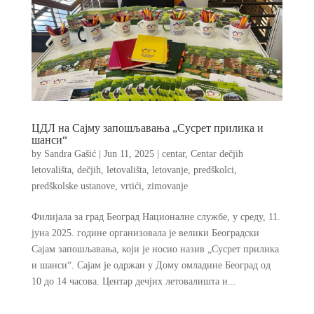
ЦДЛ на Сајму запошљавања „Сусрет прилика и
шанси“
by
Sandra Gašić
|
Jun 11, 2025
|
centar
,
Centar dečjih
letovališta
,
dečjih
,
letovališta
,
letovanje
,
predškolci
,
predškolske ustanove
,
vrtići
,
zimovanje
Филијала за град Београд Националне службе, у среду, 11.
јуна 2025. године организовала је велики Београдски
Сајам запошљавања, који је носио назив „Сусрет прилика
и шанси“. Сајам је одржан у Дому омладине Београд од
10 до 14 часова. Центар дечјих летовалишта и...