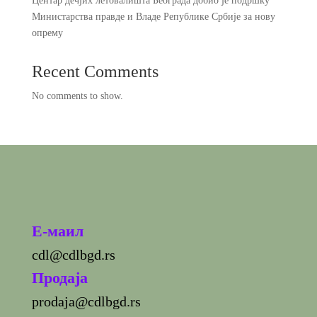
Центар дечјих летовалишта Београда добио је подршку
Министарства правде и Владе Републике Србије за нову
опрему
Recent Comments
No comments to show.
E-маил
cdl@cdlbgd.rs
Продаја
prodaja@cdlbgd.rs