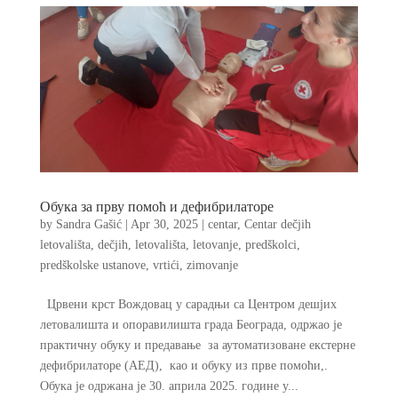
Обука за прву помоћ и дефибрилаторе
by
Sandra Gašić
|
Apr 30, 2025
|
centar
,
Centar dečjih
letovališta
,
dečjih
,
letovališta
,
letovanje
,
predškolci
,
predškolske ustanove
,
vrtići
,
zimovanje
Црвени крст Вождовац у сарадњи са Центром дешјих
летовалишта и опоравилишта града Београда, одржао је
практичну обуку и предавање за аутоматизоване екстерне
дефибрилаторе (АЕД), као и обуку из прве помоћи,.
Обука је одржана је 30. априла 2025. године у...