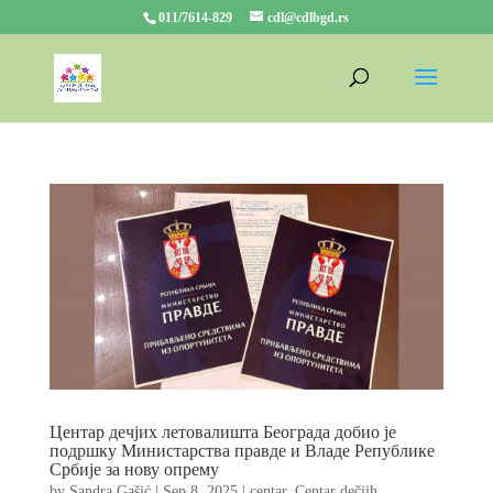
011/7614-829
cdl@cdlbgd.rs
Центар дечјих летовалишта Београда добио је
подршку Министарства правде и Владе Републике
Србије за нову опрему
by
Sandra Gašić
|
Sep 8, 2025
|
centar
,
Centar dečjih