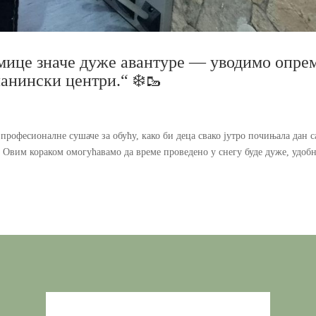
змице значе дуже авантуре — уводимо опре
ланински центри.“ ❄️🥾
рофесионалне сушаче за обућу, како би деца свако јутро почињала дан с
Овим кораком омогућавамо да време проведено у снегу буде дуже, удобн