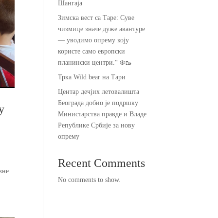
Шангаја
Зимска вест са Таре: Суве
чизмице значе дуже авантуре
— уводимо опрему коју
користе само европски
планински центри.“ ❄️🥾
Трка Wild bear на Тари
Центар дечјих летовалишта
Београда добио је подршку
у
Министарства правде и Владе
Републике Србије за нову
опрему
Recent Comments
вне
No comments to show.