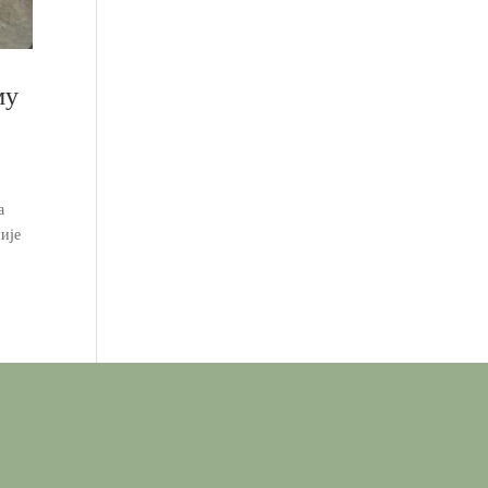
му
а
ије