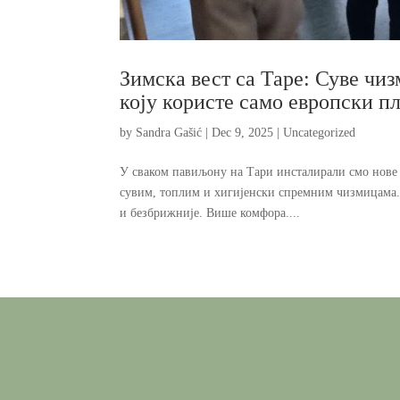
Зимска вест са Таре: Суве чи
коју користе само европски п
by
Sandra Gašić
|
Dec 9, 2025
|
Uncategorized
У сваком павиљону на Тари инсталирали смо нове п
сувим, топлим и хигијенски спремним чизмицама. 
и безбрижније. Више комфора....