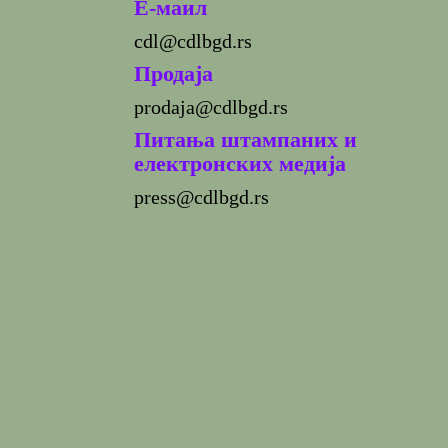
E-маил
cdl@cdlbgd.rs
Продаја
prodaja@cdlbgd.rs
Питања штампаних и
електронских медија
press@cdlbgd.rs