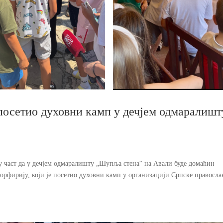
посетио духовни камп у дечјем одмаралишт
ку част да у дечјем одмаралишту „Шупља стена“ на Авали буде домаћин
орфирију, који је посетио духовни камп у организацији Српске правосла