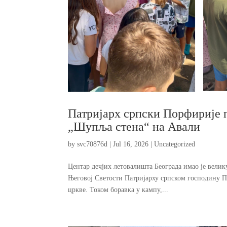
Патријарх српски Порфирије 
„Шупља стена“ на Авали
by
svc70876d
|
Jul 16, 2026
|
Uncategorized
Центар дечјих летовалишта Београда имао је вели
Његовој Светости Патријарху српском господину П
цркве. Током боравка у кампу,...