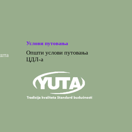
Услови путовања
Општи услови путовања
ишта
ЦДЛ-а