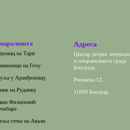
маралишта
Адреса
ровац на Тари
Центар дечјих летовал
и опоравилишта града
нишинци на Гочу
Београда
уља у Аранђеловцу
Рисанска 12,
ник на Руднику
11000 Београд
ван Филиповић
чибаре
ља стена на Авали