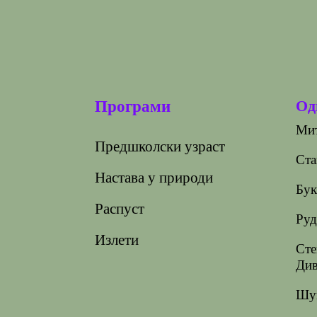
Од
Програми
Мит
Предшколски узраст
Ста
Настава у природи
Бук
Распуст
Руд
Излети
Сте
Див
Шуп