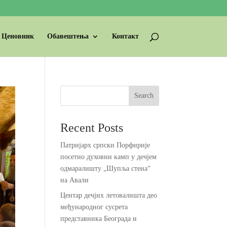
Ценовник
Обавештења
Контакт
Search
Recent Posts
Патријарх српски Порфирије
посетио духовни камп у дечјем
одмаралишту „Шупља стена“
на Авали
Центар дечјих летовалишта део
међународног сусрета
представника Београда и