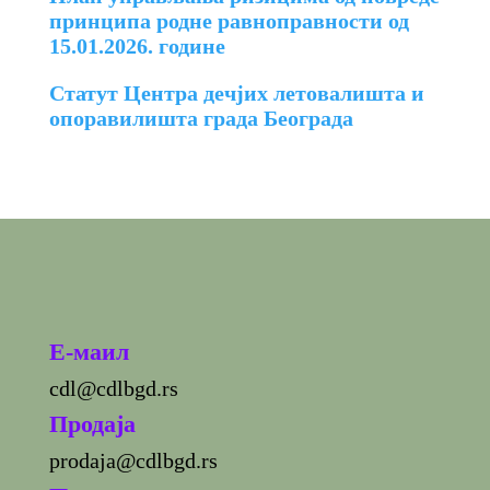
принципа родне равноправности од
15.01.2026. године
Статут Центра дечјих летовалишта и
опоравилишта града Београда
E-маил
cdl@cdlbgd.rs
Продаја
prodaja@cdlbgd.rs