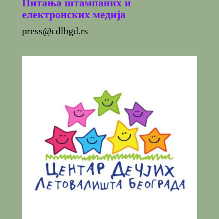
Питања штампаних и
електронских медија
press@cdlbgd.rs