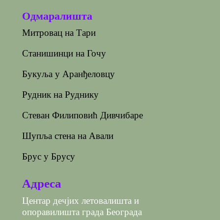
Одмаралишта
Митровац на Тари
Станишинци на Гочу
Букуља у Аранђеловцу
Рудник на Руднику
Стеван Филиповић Дивчибаре
Шупља стена на Авали
Брус у Брусу
Адреса
Центар дечјих летовалишта и
опоравилишта града Београда