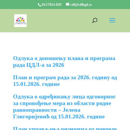
011/7614-829
cdl@cdlbgd.rs
Одлука о доношењу плана и програма
рада ЦДЛ-а за 2026
План и програм рада за 2026. годину од
15.01.2026. године
Одлука о одређивању лица одговорног
за спровођење мера из области родне
равноправности – Јелена
Глигоријевић од 15.01.2026. године
План управљања ризицима од повреде