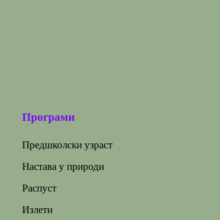
Програми
Предшколски узраст
Настава у природи
Распуст
Излети