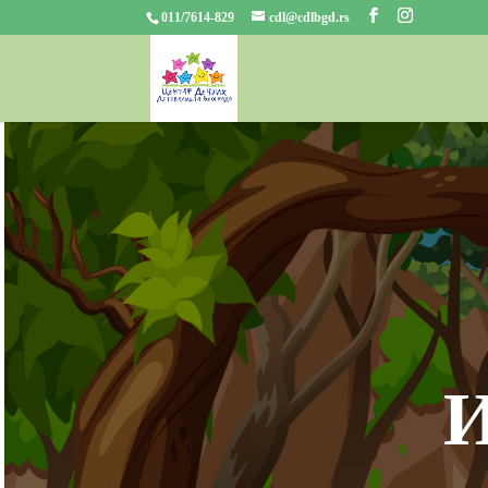
011/7614-829
cdl@cdlbgd.rs
И