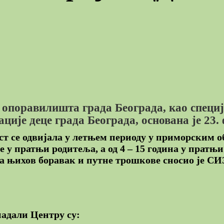
 опоравилишта града Београда, као специј
ције деце града Београда, основана је 23. 
ст се одвијала у летњем периоду у приморским 
е у пратњи родитеља, а од 4 – 15 година у пратњ
 њихов боравак и путне трошкове сносио је СИЗ 
падали Центру су: