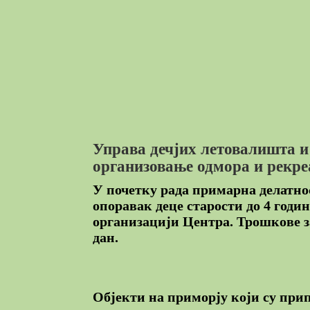
Управа дечјих летовалишта и
организовање одмора и рекреа
У почетку рада примарна делатно
опоравак деце старости до 4 годин
организацији Центра. Трошкове за
дан.
Објекти на приморју који су при