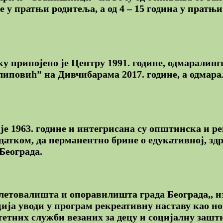
е у пратњи родитеља, а од 4 – 15 година у пратњ
 припојено је Центру 1991. године, одмаралишт
липовић” на Дивчибарама 2017. године, а одма
е 1963. године и интегрисана су општинска и ре
адатком, да перманентно брине о едукативној, зд
Београда.
летовалишта и опоравилишта града Београда,, из
ција уводи у програм рекреативну наставу као но
тних служби везаних за децу и социјалну зашти