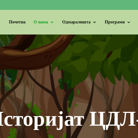
Почетна
О нама
Одмаралишта
Програми
сторијат ЦДЛ