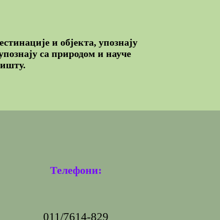
естинације и објекта, упознају
 упознају са природом и науче
лишту.
Телефони:
011/7614-829