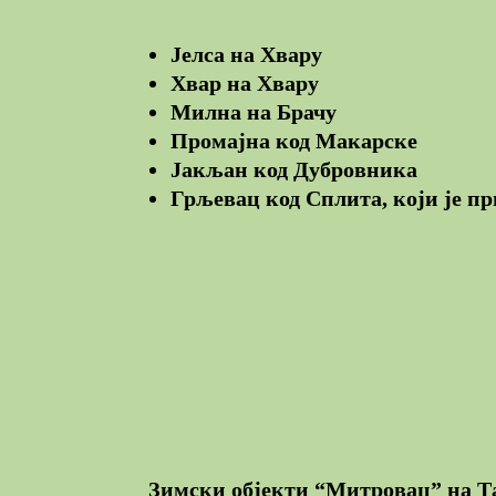
Јелса на Хвару
Хвар на Хвару
Милна на Брачу
Промајна код Макарске
Јакљан код Дубровника
Грљевац код Сплита, који је пр
Зимски објекти “Митровац” на Та