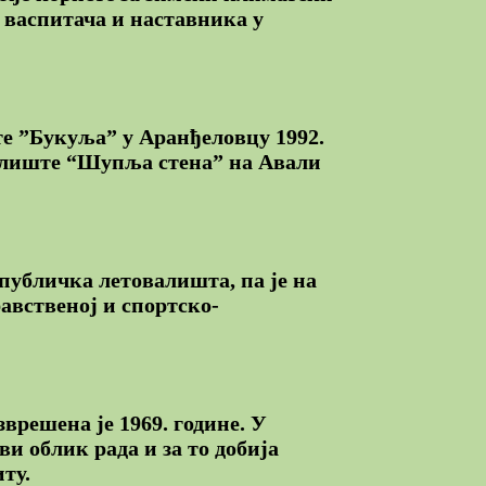
и васпитача и наставника у
е ”Букуља” у Аранђеловцу 1992.
ралиште “Шупља стена” на Авали
публичка летовалишта, па је на
равственој и спортско-
врешена је 1969. године. У
ви облик рада и за то добија
ту.