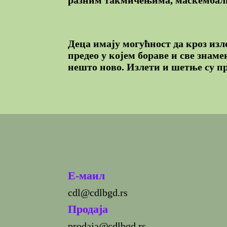
Деца имају могућност да кроз изле
предео у којем бораве и све знаме
нешто ново. Излети и шетње су п
E-маил
cdl@cdlbgd.rs
Продаја
prodaja@cdlbgd.rs