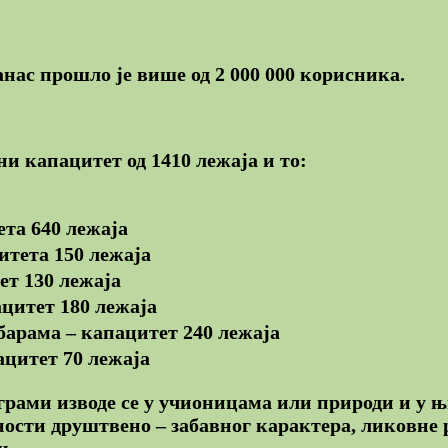
анас прошло је више од 2 000 000 корисника.
и капацитет од 1410 лежаја и то:
та 640 лежаја
тета 150 лежаја
ет 130 лежаја
цитет 180 лежаја
арама – капацитет 240 лежаја
цитет 70 лежаја
рами изводе се у учионицама или природи и у њи
ности друштвено – забавног карактера, ликовне
и.