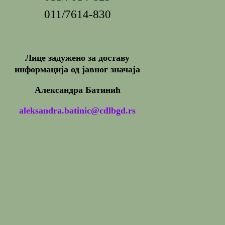
011/7614-830
Лице задужено за доставу
информација од јавног значаја
Александра Батинић
aleksandra.batinic@cdlbgd.rs