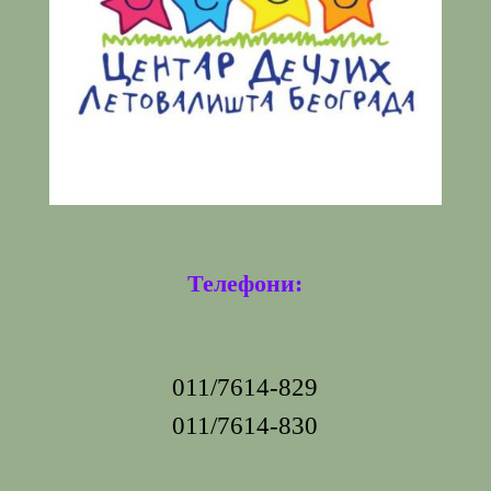
Телефони:
011/7614-829
011/7614-830