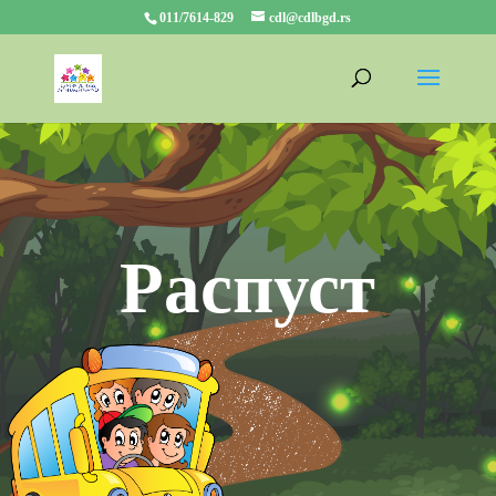
011/7614-829
cdl@cdlbgd.rs
Распуст