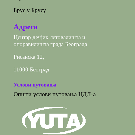
Брус у Брусу
Адреса
Центар дечјих летовалишта и
опоравилишта града Београда
Рисанска 12,
11000 Београд
Услови путовања
Општи услови путовања ЦДЛ-а