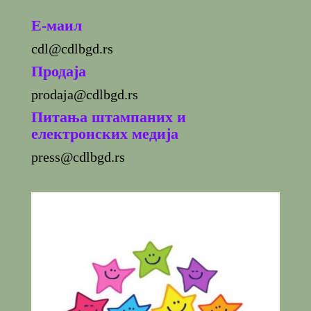
E-маил
cdl@cdlbgd.rs
Продаја
prodaja@cdlbgd.rs
Питања штампаних и
електронских медија
press@cdlbgd.rs