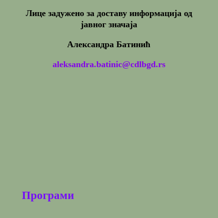
Лице задужено за доставу информација од
јавног значаја
Александра Батинић
aleksandra.batinic@cdlbgd.rs
Програми