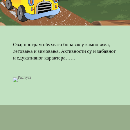
Овај програм обухвата боравак у камповима,
летовања и зимовања. Активности су и забавног
и едукативног карактера……