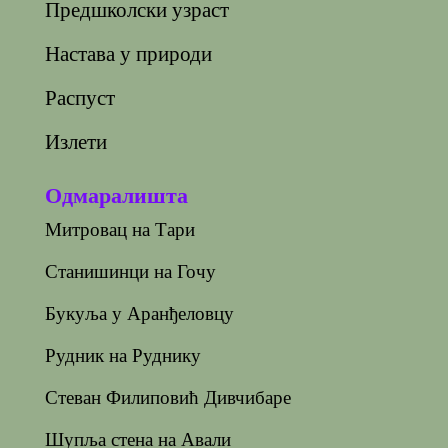
Предшколски узраст
Настава у природи
Распуст
Излети
Одмаралишта
Митровац на Тари
Станишинци на Гочу
Букуља у Аранђеловцу
Рудник на Руднику
Стеван Филиповић Дивчибаре
Шупља стена на Авали