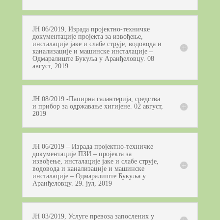
ЈН 06/2019, Израда пројектно-техничке
документације пројекта за извођење,
инсталације јаке и слабе струје, водовода и
канализације и машинске инсталације –
Одмаралиште Букуља у Аранђеловцу. 08
август, 2019
ЈН 08/2019 -Папирна галантерија, средства
и прибор за одржавање хигијене. 02 август,
2019
ЈН 06/2019 – Израда пројектно-техничке
документације ПЗИ – пројекта за
извођење, инсталације јаке и слабе струје,
водовода и канализације и машинске
инсталације – Одмаралиште Букуља у
Аранђеловцу. 29. јул, 2019
ЈН 03/2019, Услуге превоза запослених у