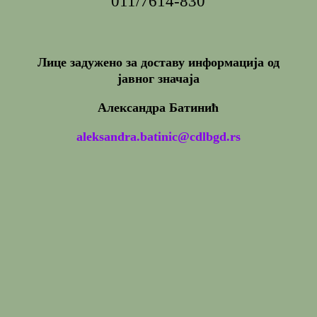
011/7614-830
Лице задужено за доставу информација од
јавног значаја
Александра Батинић
aleksandra.batinic@cdlbgd.rs