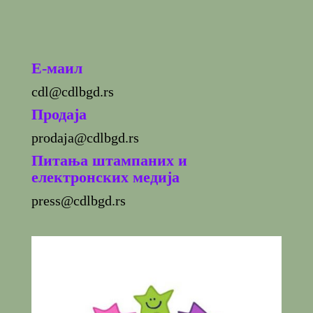
E-маил
cdl@cdlbgd.rs
Продаја
prodaja@cdlbgd.rs
Питања штампаних и
електронских медија
press@cdlbgd.rs