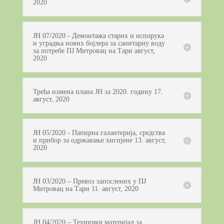
2020
ЈН 07/2020 - Демонтажа старих и испорука
и уградња нових бојлера за санитарну воду
за потребе ПЈ Митровац на Тари август,
2020
Трећа измена плана ЈН за 2020. годину 17.
август, 2020
ЈН 05/2020 - Папирна галантерија, средства
и прибор за одржавање хигијене 13. август,
2020
ЈН 03/2020 – Превоз запослених у ПЈ
Митровац на Тари 11. август, 2020
ЈН 04/2020 – Технички материјал за