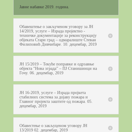
Јавне набавке 2019. година.
Обавештење о закљученом уговору за ЈН
14/2019, услуге – Израда пројектно -
техничке документације за реконструкцију
објеката Стари град – одмаралиште Стеван
Филиповић Дивчибаре. 10. децембар, 2019
ЈН 15/2019 – Текуће поправке и одрзавње
објекта “Нова зграда” – ПЈ Станишинци на
Гочу. 06. децембар, 2019
ЈН 16-2019, услуге – Израда пројкета
стабилних система за дојаву пожара и
Главног пројекта заштите од пожара. 05.
децембар, 2019
Обавестење о закљуценом уговору ЈН
13/2019 02. децембар, 2019