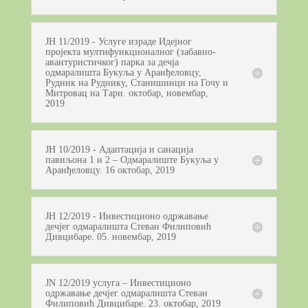
ЈН 11/2019 - Услуге израде Идејног
пројекта мултифункционалног (забавно-
авантуристичког) парка за дечја
одмаралишта Букуља у Аранђеловцу,
Рудник на Руднику, Станишинци на Гочу и
Митровац на Тари. октобар, новембар,
2019
ЈН 10/2019 - Адаптација и санација
павиљона 1 и 2 – Одмаралиште Букуља у
Аранђеловцу. 16 октобар, 2019
ЈН 12/2019 - Инвестиционо одржавање
дечјег одмаралишта Стеван Филиповић
Дивцибаре. 05. новембар, 2019
JN 12/2019 услуга – Инвестиционо
одржавање дечјег одмаралишта Стеван
Филиповић Дивцибаре. 23. октобар, 2019