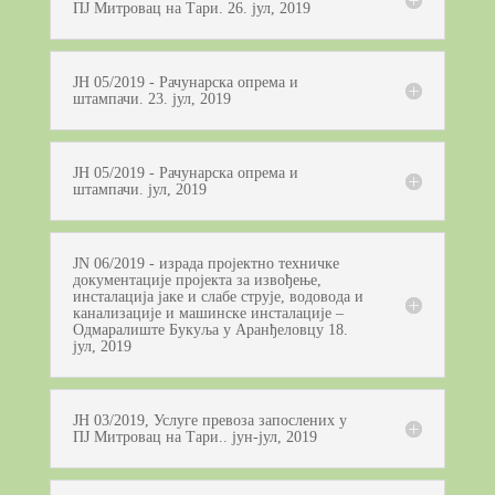
ПЈ Митровац на Тари. 26. јул, 2019
ЈН 05/2019 - Рачунарска опрема и
штампачи. 23. јул, 2019
ЈН 05/2019 - Рачунарска опрема и
штампачи. јул, 2019
JN 06/2019 - израда пројектно техничке
документације пројекта за извођење,
инсталација јаке и слабе струје, водовода и
канализације и машинске инсталације –
Одмаралиште Букуља у Аранђеловцу 18.
јул, 2019
ЈН 03/2019, Услуге превоза запослених у
ПЈ Митровац на Тари.. јун-јул, 2019