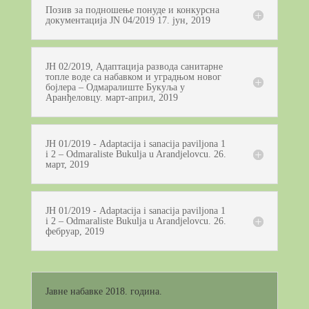
Позив за подношење понуде и конкурсна
документација JN 04/2019 17. јун, 2019
ЈН 02/2019, Адаптација развода санитарне
топле воде са набавком и уградњом новог
бојлера – Одмаралиште Букуља у
Аранђеловцу. март-април, 2019
ЈН 01/2019 - Adaptacija i sanacija paviljona 1
i 2 – Odmaraliste Bukulja u Arandjelovcu. 26.
март, 2019
ЈН 01/2019 - Adaptacija i sanacija paviljona 1
i 2 – Odmaraliste Bukulja u Arandjelovcu. 26.
фебруар, 2019
Јавне набавке 2018. година.