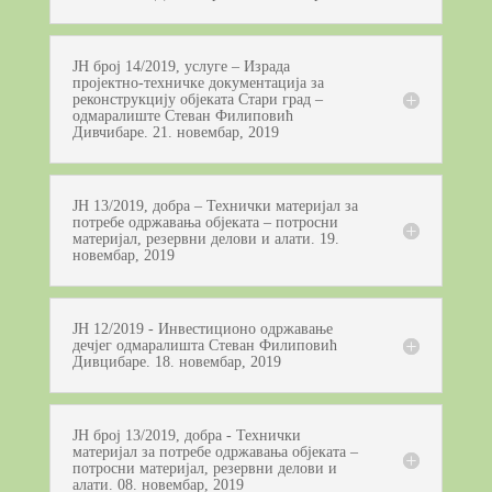
ЈН број 14/2019, услуге – Израда
пројектно-техничке документација за
реконструкцију објеката Стари град –
одмаралиште Стеван Филиповић
Дивчибаре. 21. новембар, 2019
ЈН 13/2019, добра – Технички материјал за
потребе одржавања објеката – потросни
материјал, резервни делови и алати. 19.
новембар, 2019
ЈН 12/2019 - Инвестиционо одржавање
дечјег одмаралишта Стеван Филиповић
Дивцибаре. 18. новембар, 2019
ЈН број 13/2019, добра - Технички
материјал за потребе одржавања објеката –
потросни материјал, резервни делови и
алати. 08. новембар, 2019