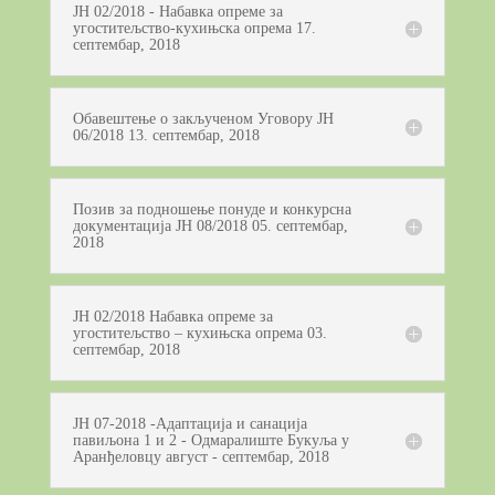
ЈН 02/2018 - Набавка опреме за
угоститељство-кухињска опрема 17.
септембар, 2018
Обавештење о закљученом Уговору ЈН
06/2018 13. септембар, 2018
Позив за подношење понуде и конкурсна
документација ЈН 08/2018 05. септембар,
2018
ЈН 02/2018 Набавка опреме за
угоститељство – кухињска опрема 03.
септембар, 2018
ЈН 07-2018 -Адаптација и санација
павиљона 1 и 2 - Одмаралиште Букуља у
Аранђеловцу август - септембар, 2018