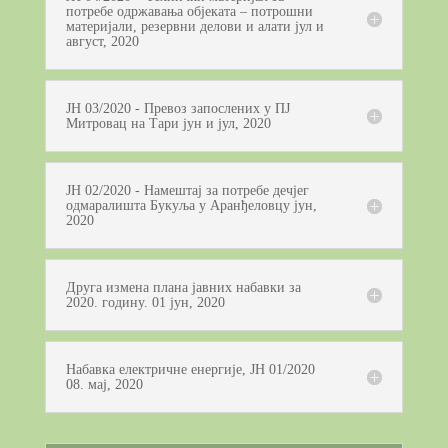
потребе одржавања објеката – потрошни
материјали, резервни делови и алати јул и
август, 2020
ЈН 03/2020 - Превоз запослених у ПЈ
Митровац на Тари јун и јул, 2020
ЈН 02/2020 - Намештај за потребе дечјег
одмаралишта Букуља у Аранђеловцу јун,
2020
Друга измена плана јавних набавки за
2020. годину. 01 јун, 2020
Набавка електричне енергије, ЈН 01/2020
08. мај, 2020