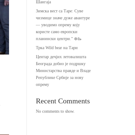
Шангаја
Зимска вест са Таре: Суве
чизмице значе дуже авантуре
— уводимо опрему коју
користе само европски
планински центри.“ ❄️🥾
Трка Wild bear на Тари
Центар дечјих летовалишта
Београда добио је подршку
Министарства правде и Владе
Републике Србије за нову
опрему
Recent Comments
у
No comments to show.