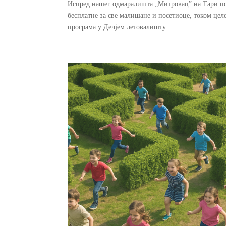
Испред нашег одмаралишта „Митровац” на Тари пост
бесплатне за све малишане и посетиоце, током цел
програма у Дечјем летовалишту...