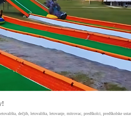
у!
letovališta
,
dečjih
,
letovališta
,
letovanje
,
mitrovac
,
predškolci
,
predškolske usta