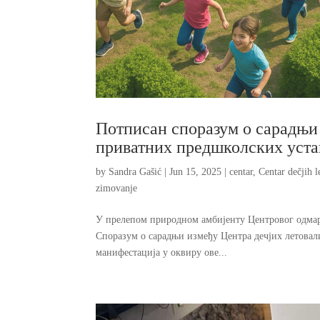
Потписан споразум о сарадњи
приватних предшколских уста
by
Sandra Gašić
|
Jun 15, 2025
|
centar
,
Centar dečjih l
zimovanje
У прелепом природном амбијенту Центровог одмара
Споразум о сарадњи између Центра дечјих летова
манифестација у оквиру ове...