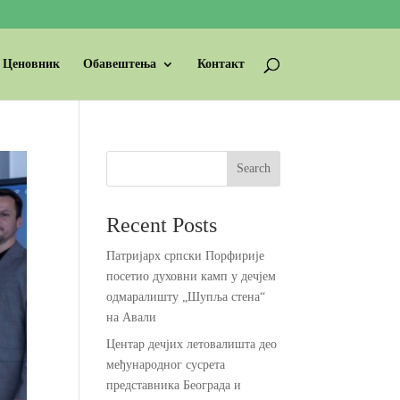
Ценовник
Обавештења
Контакт
Search
Recent Posts
Патријарх српски Порфирије
посетио духовни камп у дечјем
одмаралишту „Шупља стена“
на Авали
Центар дечјих летовалишта део
међународног сусрета
представника Београда и