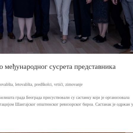
о међународног сусрета представника
ovališta
,
letovališta
,
predškolci
,
vrtići
,
zimovanje
лишта града Београда присуствовали су састанку који је организовала
егацијом Шангајског општинског ревизорског бироа. Састанак је одржан 