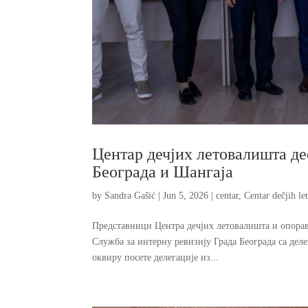
Центар дечјих летовалишта де
Београда и Шангаја
by
Sandra Gašić
|
Jun 5, 2026
|
centar
,
Centar dečjih let
Представници Центра дечјих летовалишта и опорави
Служба за интерну ревизију Града Београда са дел
оквиру посете делегације из...