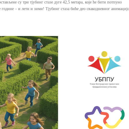
ављене су три тјубинг стазе дуге 42,5 метара, које ће бити потпуно
е године – и лети и зими! Тјубинг стаза биће део свакодневног анимациј