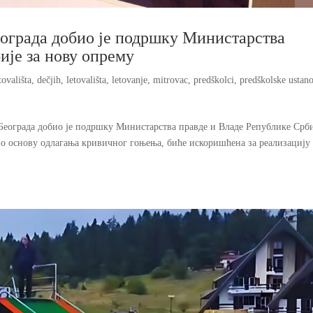
еограда добио је подршку Министарства
ије за нову опрему
tovališta
,
dečjih
,
letovališta
,
letovanje
,
mitrovac
,
predškolci
,
predškolske ustan
Београда добио је подршку Министарства правде и Владе Републике Срби
 по основу одлагања кривичног гоњења, биће искоришћена за реализацију