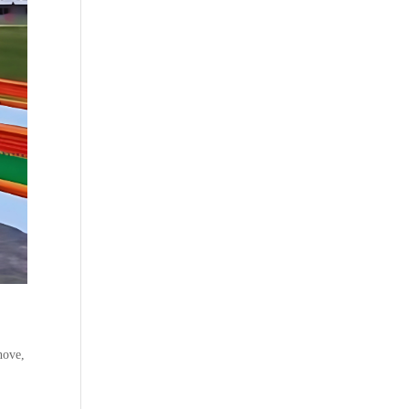
nove
,