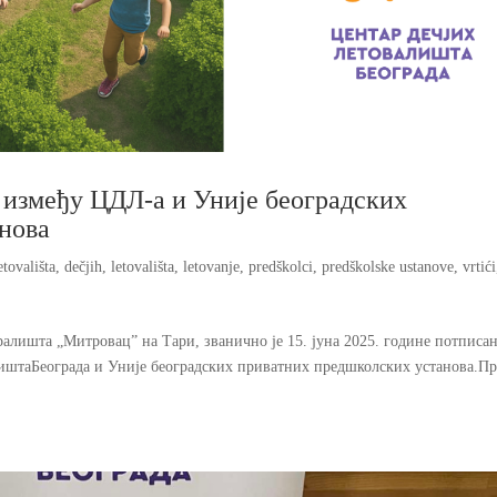
 између ЦДЛ-а и Уније београдских
нова
etovališta
,
dečjih
,
letovališta
,
letovanje
,
predškolci
,
predškolske ustanove
,
vrtići
лишта „Митровац” на Тари, званично je 15. јуна 2025. године потписа
лиштаБеограда и Уније београдских приватних предшколских установа.П