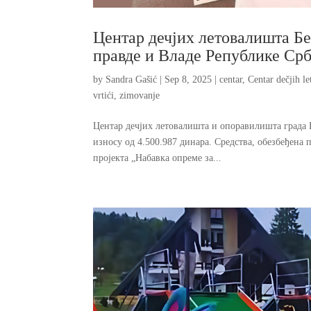
Центар дечјих летовалишта Б
правде и Владе Републике Срб
by
Sandra Gašić
|
Sep 8, 2025
|
centar
,
Centar dečjih le
vrtići
,
zimovanje
Центар дечјих летовалишта и опоравилишта града 
износу од 4.500.987 динара. Средства, обезбеђена
пројекта „Набавка опреме за...