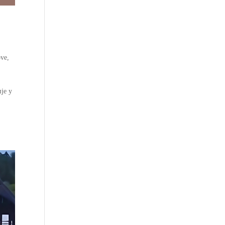
ove
,
је у