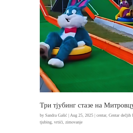
Три тјубинг стазе на Митровц
by
Sandra Gašić
|
Aug 25, 2025
|
centar
,
Centar dečjih 
tjubing
,
vrtići
,
zimovanje