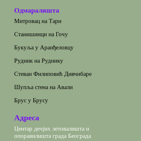
Одмаралишта
Митровац на Тари
Станишинци на Гочу
Букуља у Аранђеловцу
Рудник на Руднику
Стеван Филиповић Дивчибаре
Шупља стена на Авали
Брус у Брусу
Адреса
Центар дечјих летовалишта и
опоравилишта града Београда