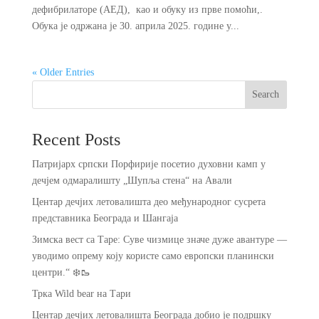
дефибрилаторе (АЕД), као и обуку из прве помоћи,.
Обука је одржана је 30. априла 2025. године у...
« Older Entries
Search
Recent Posts
Патријарх српски Порфирије посетио духовни камп у
дечјем одмаралишту „Шупља стена“ на Авали
Центар дечјих летовалишта део међународног сусрета
представника Београда и Шангаја
Зимска вест са Таре: Суве чизмице значе дуже авантуре —
уводимо опрему коју користе само европски планински
центри.“ ❄️🥾
Трка Wild bear на Тари
Центар дечјих летовалишта Београда добио је подршку