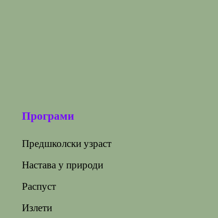
Програми
Предшколски узраст
Настава у природи
Распуст
Излети