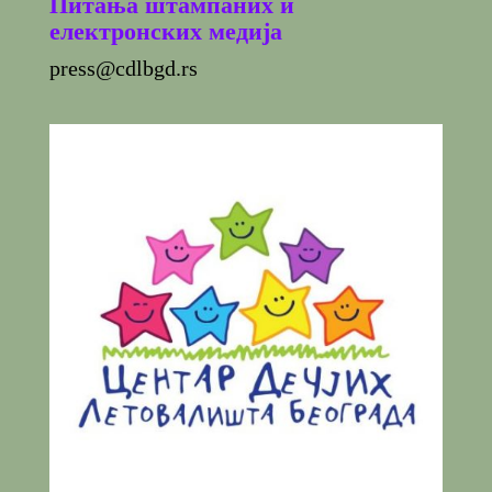
Питања штампаних и
електронских медија
press@cdlbgd.rs