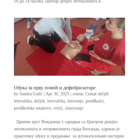
10 до 14 часова. Центар дечјих летовалишта и...
Обука за прву помоћ и дефибрилаторе
by
Sandra Gašić
|
Apr 30, 2025
|
centar
,
Centar dečjih
letovališta
,
dečjih
,
letovališta
,
letovanje
,
predškolci
,
predškolske ustanove
,
vrtići
,
zimovanje
Црвени крст Вождовац у сарадњи са Центром дешјих
летовалишта и опоравилишта града Београда, одржао је
практичну обуку и предавање за аутоматизоване екстерне