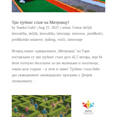
Три тјубинг стазе на Митровцу!
by
Sandra Gašić
|
Aug 25, 2025
|
centar
,
Centar dečjih
letovališta
,
dečjih
,
letovališta
,
letovanje
,
mitrovac
,
predškolci
,
predškolske ustanove
,
tjubing
,
vrtići
,
zimovanje
Испред нашег одмаралишта „Митровац” на Тари
постављене су три тјубинг стазе дуге 42,5 метара, које ће
бити потпуно бесплатне за све малишане и посетиоце,
током целе године – и лети и зими! Тјубинг стаза биће
део свакодневног анимацијског програма у Дечјем
летовалишту...