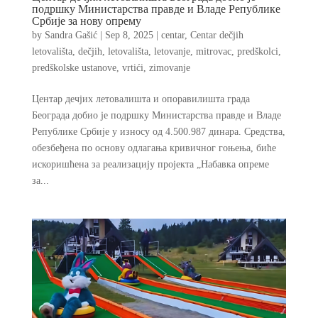
подршку Министарства правде и Владе Републике
Србије за нову опрему
by
Sandra Gašić
|
Sep 8, 2025
|
centar
,
Centar dečjih
letovališta
,
dečjih
,
letovališta
,
letovanje
,
mitrovac
,
predškolci
,
predškolske ustanove
,
vrtići
,
zimovanje
Центар дечјих летовалишта и опоравилишта града
Београда добио је подршку Министарства правде и Владе
Републике Србије у износу од 4.500.987 динара. Средства,
обезбеђена по основу одлагања кривичног гоњења, биће
искоришћена за реализацију пројекта „Набавка опреме
за...