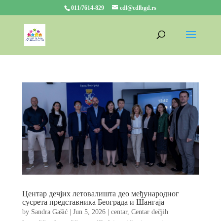
011/7614-829
cdl@cdlbgd.rs
Центар дечјих летовалишта део међународног
сусрета представника Београда и Шангаја
by
Sandra Gašić
|
Jun 5, 2026
|
centar
,
Centar dečjih