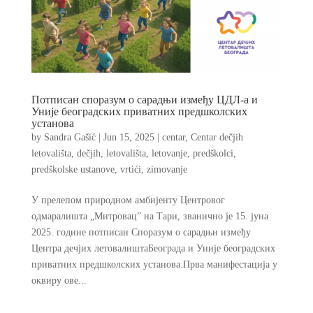
Потписан споразум о сарадњи између ЦДЛ-а и
Уније београдских приватних предшколских
установа
by
Sandra Gašić
|
Jun 15, 2025
|
centar
,
Centar dečjih
letovališta
,
dečjih
,
letovališta
,
letovanje
,
predškolci
,
predškolske ustanove
,
vrtići
,
zimovanje
У прелепом природном амбијенту Центровог
одмаралишта „Митровац” на Тари, званично je 15. јуна
2025. године потписан Споразум о сарадњи између
Центра дечјих летовалиштаБеограда и Уније београдских
приватних предшколских установа.Прва манифестација у
оквиру ове...