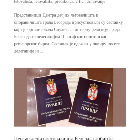
letovališta
,
letovališta
,
predškolci
,
vrtići
,
zimovanje
Представници Центра дечјих летовалишта и
опоравилишта града Београда присуствовали су састанку
који је организовала Служба за интерну ревизију Града
Београда са делегацијом Шангајског општинског
ревизорског бироа. Састанак је одржан у оквиру посете
делегације из...
Центар дечјих летовалишта Београда добио је