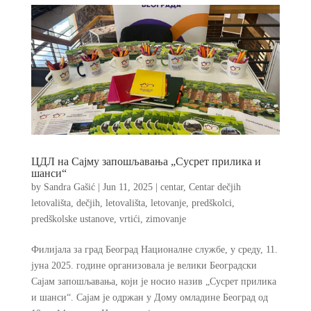
ЦДЛ на Сајму запошљавања „Сусрет прилика и
шанси“
by
Sandra Gašić
|
Jun 11, 2025
|
centar
,
Centar dečjih
letovališta
,
dečjih
,
letovališta
,
letovanje
,
predškolci
,
predškolske ustanove
,
vrtići
,
zimovanje
Филијала за град Београд Националне службе, у среду, 11.
јуна 2025. године организовала је велики Београдски
Сајам запошљавања, који је носио назив „Сусрет прилика
и шанси“. Сајам је одржан у Дому омладине Београд од