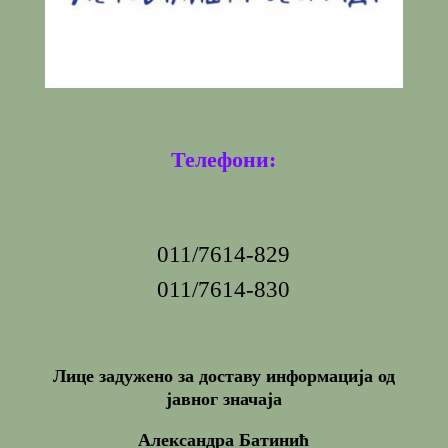
Телефони:
011/7614-829
011/7614-830
Лице задужено за доставу информација од
јавног значаја
Александра Батинић