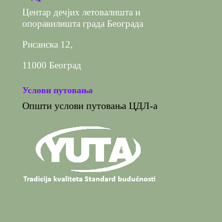
Центар дечјих летовалишта и
опоравилишта града Београда
Рисанска 12,
11000 Београд
Услови путовања
Општи услови путовања ЦДЛ-а