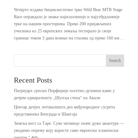
Четврто издање бициклистичке трке Wild Bear MTB Stage
Race оправдало је звање најизазовније и најузбудљивије
трке на нашим просторима. Преко 200 пријављених
учесника из 25 европских земаља тестирало је своје
границе током 3 дана вожње на стазама од преко 160 км....
Search
Recent Posts
Патријарх српски Порфирије посетио духовни камп у
дечјем одмаралишту „Шупља стена“ на Авали
Центар дечјих летовалишта део међународног сусрета
представника Београда и Шангаја
Зимска вест са Таре: Суве чизмице значе дуже авантуре —
уводимо опрему коју користе само европски планински
центри.“ ❄️🥾