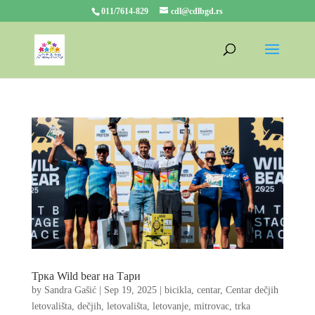
011/7614-829
cdl@cdlbgd.rs
Трка Wild bear на Тари
by
Sandra Gašić
|
Sep 19, 2025
|
bicikla
,
centar
,
Centar dečjih
letovališta
,
dečjih
,
letovališta
,
letovanje
,
mitrovac
,
trka