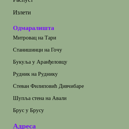
Излети
Одмаралишта
Митровац на Тари
Станишинци на Гочу
Букуља у Аранђеловцу
Рудник на Руднику
Стеван Филиповић Дивчибаре
Шупља стена на Авали
Брус у Брусу
Адреса