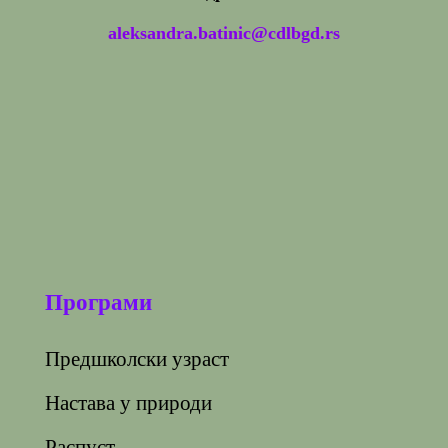
aleksandra.batinic@cdlbgd.rs
Програми
Предшколски узраст
Настава у природи
Распуст