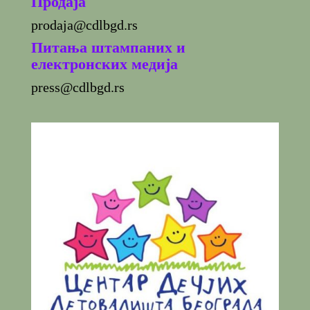
Продаја
prodaja@cdlbgd.rs
Питања штампаних и
електронских медија
press@cdlbgd.rs