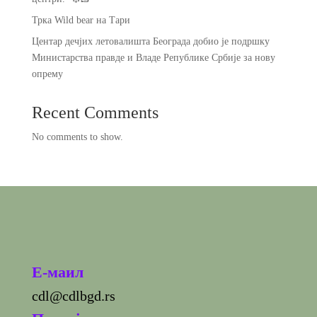
Трка Wild bear на Тари
Центар дечјих летовалишта Београда добио је подршку
Министарства правде и Владе Републике Србије за нову
опрему
Recent Comments
No comments to show.
E-маил
cdl@cdlbgd.rs