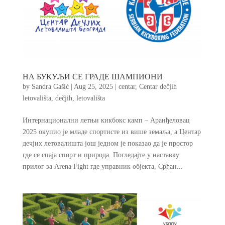
НА БУКУЉИ СЕ ГРАДЕ ШАМПИОНИ
by
Sandra Gašić
|
Aug 25, 2025
|
centar
,
Centar dečjih
letovališta
,
dečjih
,
letovališta
Интернационални летњи кикбокс камп – Аранђеловац
2025 окупио је младе спортисте из више земаља, а Центар
дечјих летовалишта још једном је показао да је простор
где се спаја спорт и природа. Погледајте у наставку
прилог за Arena Fight где управник објекта, Срђан...