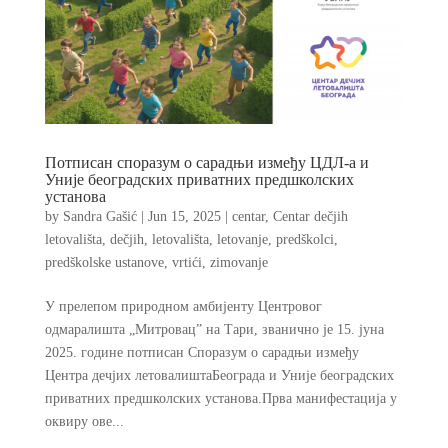
Потписан споразум о сарадњи између ЦДЛ-а и
Уније београдских приватних предшколских
установа
by
Sandra Gašić
|
Jun 15, 2025
|
centar
,
Centar dečjih
letovališta
,
dečjih
,
letovališta
,
letovanje
,
predškolci
,
predškolske ustanove
,
vrtići
,
zimovanje
У прелепом природном амбијенту Центровог
одмаралишта „Митровац” на Тари, званично je 15. јуна
2025. године потписан Споразум о сарадњи између
Центра дечјих летовалиштаБеограда и Уније београдских
приватних предшколских установа.Прва манифестација у
оквиру ове...