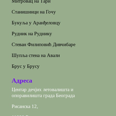
Митровац на Тари
Станишинци на Гочу
Букуља у Аранђеловцу
Рудник на Руднику
Стеван Филиповић Дивчибаре
Шупља стена на Авали
Брус у Брусу
Адреса
Центар дечјих летовалишта и
опоравилишта града Београда
Рисанска 12,