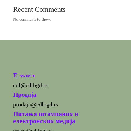
Recent Comments
No comments to show.
E-маил
cdl@cdlbgd.rs
Продаја
prodaja@cdlbgd.rs
Питања штампаних и
електронских медија
press@cdlbgd.rs