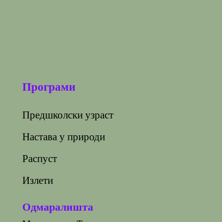
Програми
Предшколски узраст
Настава у природи
Распуст
Излети
Одмаралишта