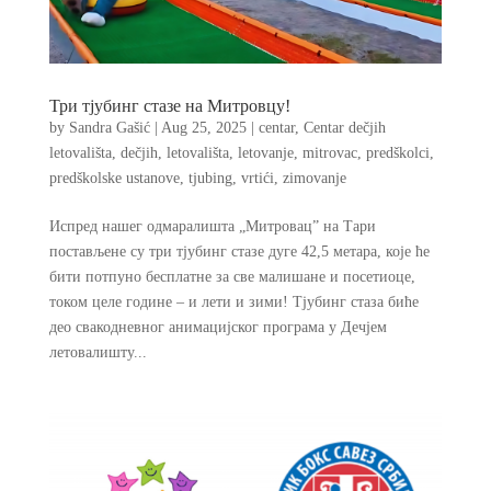
Три тјубинг стазе на Митровцу!
by
Sandra Gašić
|
Aug 25, 2025
|
centar
,
Centar dečjih
letovališta
,
dečjih
,
letovališta
,
letovanje
,
mitrovac
,
predškolci
,
predškolske ustanove
,
tjubing
,
vrtići
,
zimovanje
Испред нашег одмаралишта „Митровац” на Тари
постављене су три тјубинг стазе дуге 42,5 метара, које ће
бити потпуно бесплатне за све малишане и посетиоце,
током целе године – и лети и зими! Тјубинг стаза биће
део свакодневног анимацијског програма у Дечјем
летовалишту...