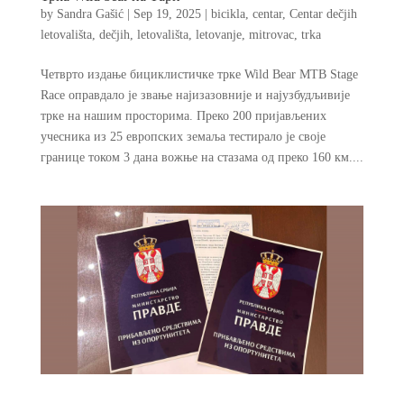
by
Sandra Gašić
|
Sep 19, 2025
|
bicikla
,
centar
,
Centar dečjih
letovališta
,
dečjih
,
letovališta
,
letovanje
,
mitrovac
,
trka
Четврто издање бициклистичке трке Wild Bear MTB Stage
Race оправдало је звање најизазовније и најузбудљивије
трке на нашим просторима. Преко 200 пријављених
учесника из 25 европских земаља тестирало је своје
границе током 3 дана вожње на стазама од преко 160 км....