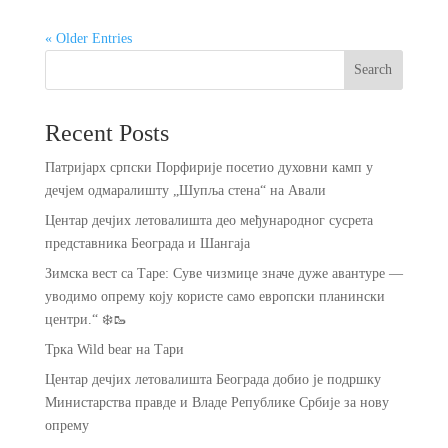
« Older Entries
Search
Recent Posts
Патријарх српски Порфирије посетио духовни камп у
дечјем одмаралишту „Шупља стена“ на Авали
Центар дечјих летовалишта део међународног сусрета
представника Београда и Шангаја
Зимска вест са Таре: Суве чизмице значе дуже авантуре —
уводимо опрему коју користе само европски планински
центри.“ ❄️🥾
Трка Wild bear на Тари
Центар дечјих летовалишта Београда добио је подршку
Министарства правде и Владе Републике Србије за нову
опрему