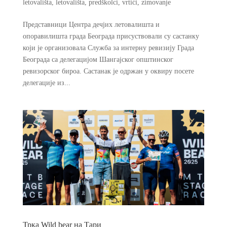
letovališta
,
letovališta
,
predškolci
,
vrtići
,
zimovanje
Представници Центра дечјих летовалишта и
опоравилишта града Београда присуствовали су састанку
који је организовала Служба за интерну ревизију Града
Београда са делегацијом Шангајског општинског
ревизорског бироа. Састанак је одржан у оквиру посете
делегације из...
Трка Wild bear на Тари