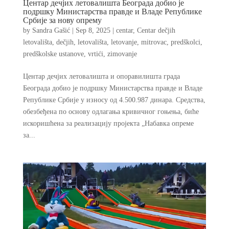
Центар дечјих летовалишта Београда добио је
подршку Министарства правде и Владе Републике
Србије за нову опрему
by
Sandra Gašić
|
Sep 8, 2025
|
centar
,
Centar dečjih
letovališta
,
dečjih
,
letovališta
,
letovanje
,
mitrovac
,
predškolci
,
predškolske ustanove
,
vrtići
,
zimovanje
Центар дечјих летовалишта и опоравилишта града
Београда добио је подршку Министарства правде и Владе
Републике Србије у износу од 4.500.987 динара. Средства,
обезбеђена по основу одлагања кривичног гоњења, биће
искоришћена за реализацију пројекта „Набавка опреме
за...