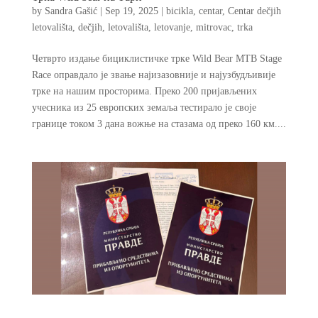
by
Sandra Gašić
|
Sep 19, 2025
|
bicikla
,
centar
,
Centar dečjih
letovališta
,
dečjih
,
letovališta
,
letovanje
,
mitrovac
,
trka
Четврто издање бициклистичке трке Wild Bear MTB Stage
Race оправдало је звање најизазовније и најузбудљивије
трке на нашим просторима. Преко 200 пријављених
учесника из 25 европских земаља тестирало је своје
границе током 3 дана вожње на стазама од преко 160 км....