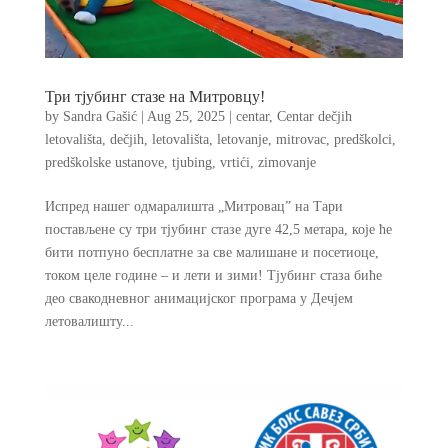
Три тјубинг стазе на Митровцу!
by
Sandra Gašić
|
Aug 25, 2025
|
centar
,
Centar dečjih
letovališta
,
dečjih
,
letovališta
,
letovanje
,
mitrovac
,
predškolci
,
predškolske ustanove
,
tjubing
,
vrtići
,
zimovanje
Испред нашег одмаралишта „Митровац” на Тари
постављене су три тјубинг стазе дуге 42,5 метара, које ће
бити потпуно бесплатне за све малишане и посетиоце,
током целе године – и лети и зими! Тјубинг стаза биће
део свакодневног анимацијског програма у Дечјем
летовалишту...