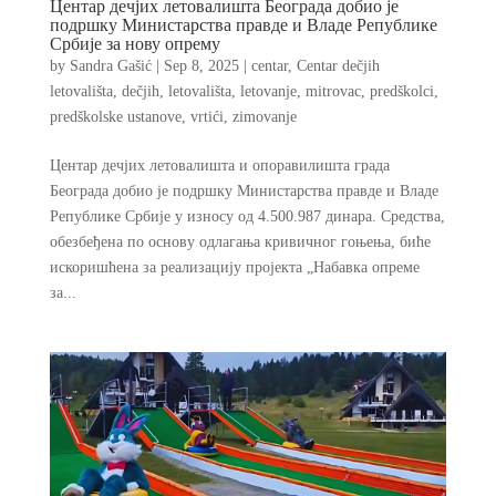
Центар дечјих летовалишта Београда добио је
подршку Министарства правде и Владе Републике
Србије за нову опрему
by
Sandra Gašić
|
Sep 8, 2025
|
centar
,
Centar dečjih
letovališta
,
dečjih
,
letovališta
,
letovanje
,
mitrovac
,
predškolci
,
predškolske ustanove
,
vrtići
,
zimovanje
Центар дечјих летовалишта и опоравилишта града
Београда добио је подршку Министарства правде и Владе
Републике Србије у износу од 4.500.987 динара. Средства,
обезбеђена по основу одлагања кривичног гоњења, биће
искоришћена за реализацију пројекта „Набавка опреме
за...