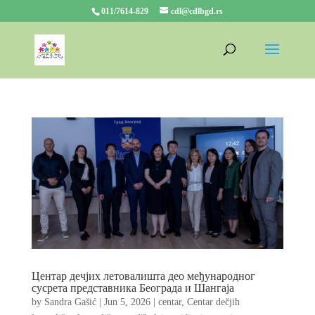
011/7614-829
cdl@cdlbgd.rs
Центар дечјих летовалишта део међународног
сусрета представника Београда и Шангаја
by
Sandra Gašić
|
Jun 5, 2026
|
centar
,
Centar dečjih