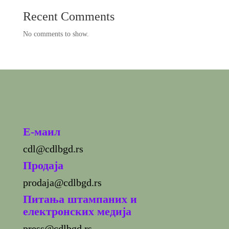
Recent Comments
No comments to show.
E-маил
cdl@cdlbgd.rs
Продаја
prodaja@cdlbgd.rs
Питања штампаних и
електронских медија
press@cdlbgd.rs