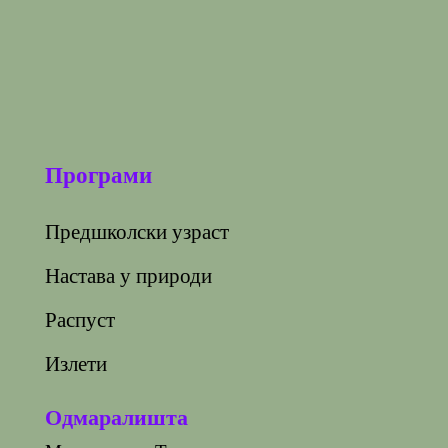
Програми
Предшколски узраст
Настава у природи
Распуст
Излети
Одмаралишта