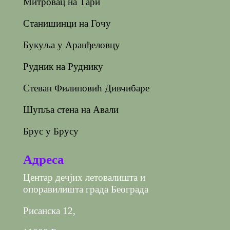
Митровац на Тари
Станишинци на Гочу
Букуља у Аранђеловцу
Рудник на Руднику
Стеван Филиповић Дивчибаре
Шупља стена на Авали
Брус у Брусу
Адреса
Центар дечјих летовалишта и
опоравилишта града Београда
Рисанска 12,