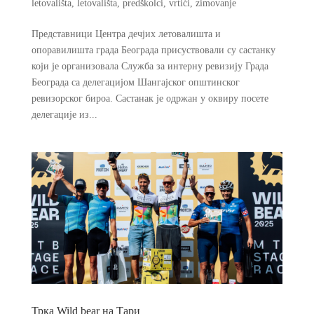
letovališta
,
letovališta
,
predškolci
,
vrtići
,
zimovanje
Представници Центра дечјих летовалишта и
опоравилишта града Београда присуствовали су састанку
који је организовала Служба за интерну ревизију Града
Београда са делегацијом Шангајског општинског
ревизорског бироа. Састанак је одржан у оквиру посете
делегације из...
Трка Wild bear на Тари