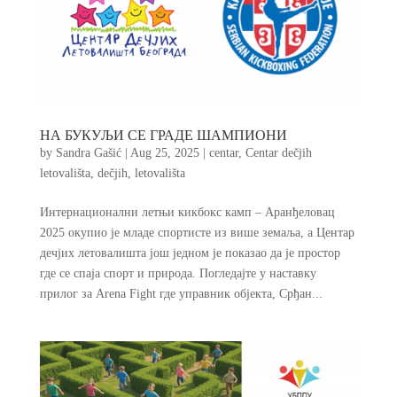
НА БУКУЉИ СЕ ГРАДЕ ШАМПИОНИ
by
Sandra Gašić
|
Aug 25, 2025
|
centar
,
Centar dečjih
letovališta
,
dečjih
,
letovališta
Интернационални летњи кикбокс камп – Аранђеловац
2025 окупио је младе спортисте из више земаља, а Центар
дечјих летовалишта још једном је показао да је простор
где се спаја спорт и природа. Погледајте у наставку
прилог за Arena Fight где управник објекта, Срђан...