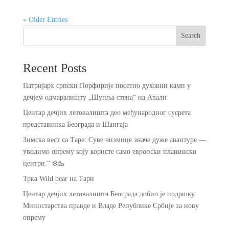
« Older Entries
Search
Recent Posts
Патријарх српски Порфирије посетио духовни камп у
дечјем одмаралишту „Шупља стена“ на Авали
Центар дечјих летовалишта део међународног сусрета
представника Београда и Шангаја
Зимска вест са Таре: Суве чизмице значе дуже авантуре —
уводимо опрему коју користе само европски планински
центри.“ ❄️🥾
Трка Wild bear на Тари
Центар дечјих летовалишта Београда добио је подршку
Министарства правде и Владе Републике Србије за нову
опрему