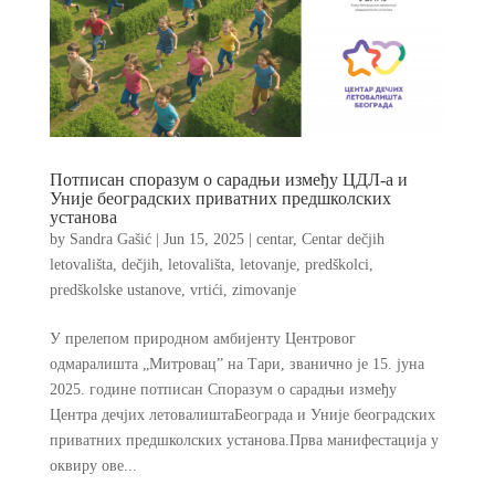
Потписан споразум о сарадњи између ЦДЛ-а и
Уније београдских приватних предшколских
установа
by
Sandra Gašić
|
Jun 15, 2025
|
centar
,
Centar dečjih
letovališta
,
dečjih
,
letovališta
,
letovanje
,
predškolci
,
predškolske ustanove
,
vrtići
,
zimovanje
У прелепом природном амбијенту Центровог
одмаралишта „Митровац” на Тари, званично je 15. јуна
2025. године потписан Споразум о сарадњи између
Центра дечјих летовалиштаБеограда и Уније београдских
приватних предшколских установа.Прва манифестација у
оквиру ове...