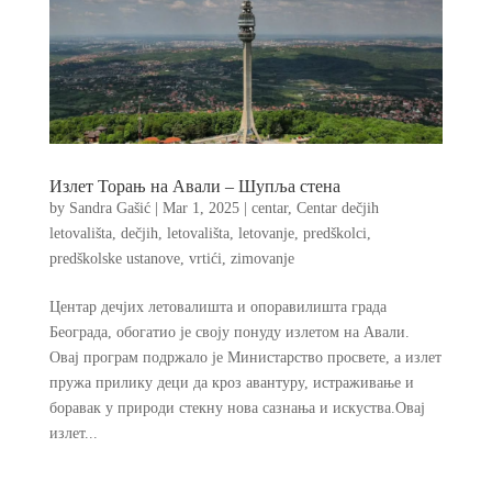
Излет Торањ на Авали – Шупља стена
by
Sandra Gašić
|
Mar 1, 2025
|
centar
,
Centar dečjih
letovališta
,
dečjih
,
letovališta
,
letovanje
,
predškolci
,
predškolske ustanove
,
vrtići
,
zimovanje
Центар дечјих летовалишта и опоравилишта града
Београда, обогатио је своју понуду излетом на Авали.
Овај програм подржало је Министарство просвете, а излет
пружа прилику деци да кроз авантуру, истраживање и
боравак у природи стекну нова сазнања и искуства.Овај
излет...