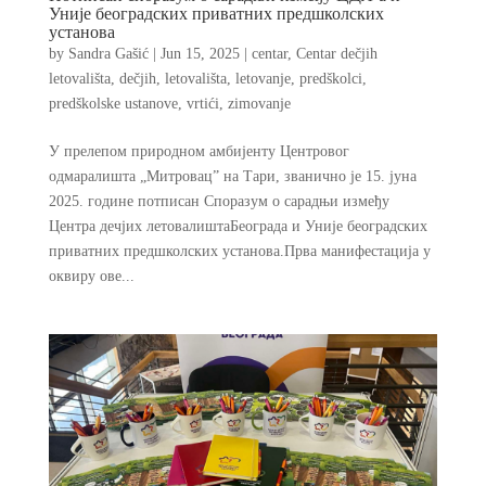
Уније београдских приватних предшколских
установа
by
Sandra Gašić
|
Jun 15, 2025
|
centar
,
Centar dečjih
letovališta
,
dečjih
,
letovališta
,
letovanje
,
predškolci
,
predškolske ustanove
,
vrtići
,
zimovanje
У прелепом природном амбијенту Центровог
одмаралишта „Митровац” на Тари, званично je 15. јуна
2025. године потписан Споразум о сарадњи између
Центра дечјих летовалиштаБеограда и Уније београдских
приватних предшколских установа.Прва манифестација у
оквиру ове...