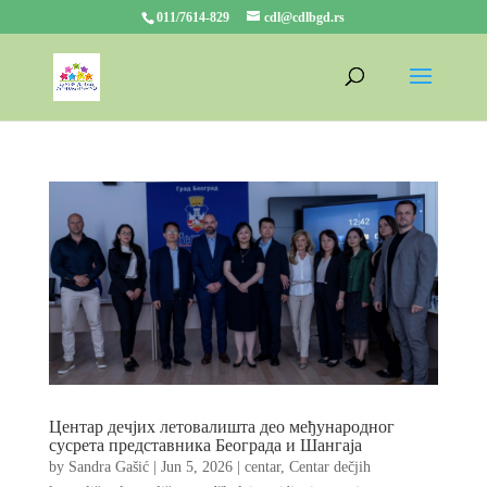
011/7614-829
cdl@cdlbgd.rs
Центар дечјих летовалишта део међународног
сусрета представника Београда и Шангаја
by
Sandra Gašić
|
Jun 5, 2026
|
centar
,
Centar dečjih