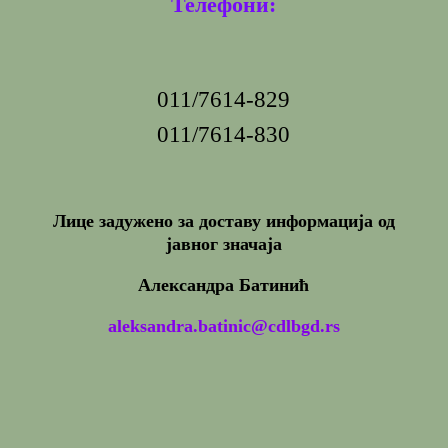
Телефони:
011/7614-829
011/7614-830
Лице задужено за доставу информација од
јавног значаја
Александра Батинић
aleksandra.batinic@cdlbgd.rs