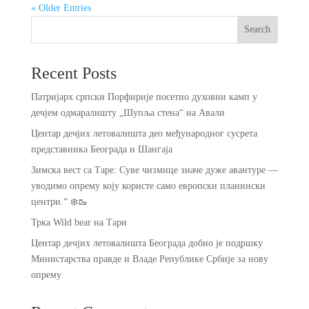
« Older Entries
Search
Recent Posts
Патријарх српски Порфирије посетио духовни камп у
дечјем одмаралишту „Шупља стена“ на Авали
Центар дечјих летовалишта део међународног сусрета
представника Београда и Шангаја
Зимска вест са Таре: Суве чизмице значе дуже авантуре —
уводимо опрему коју користе само европски планински
центри.“ ❄️🥾
Трка Wild bear на Тари
Центар дечјих летовалишта Београда добио је подршку
Министарства правде и Владе Републике Србије за нову
опрему