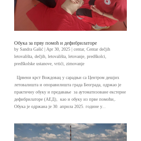
Обука за прву помоћ и дефибрилаторе
by
Sandra Gašić
|
Apr 30, 2025
|
centar
,
Centar dečjih
letovališta
,
dečjih
,
letovališta
,
letovanje
,
predškolci
,
predškolske ustanove
,
vrtići
,
zimovanje
Црвени крст Вождовац у сарадњи са Центром дешјих
летовалишта и опоравилишта града Београда, одржао је
практичну обуку и предавање за аутоматизоване екстерне
дефибрилаторе (АЕД), као и обуку из прве помоћи,.
Обука је одржана је 30. априла 2025. године у...