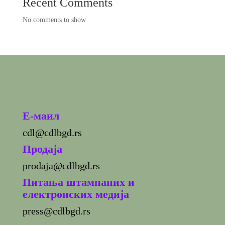
Recent Comments
No comments to show.
E-маил
cdl@cdlbgd.rs
Продаја
prodaja@cdlbgd.rs
Питања штампаних и
електронских медија
press@cdlbgd.rs