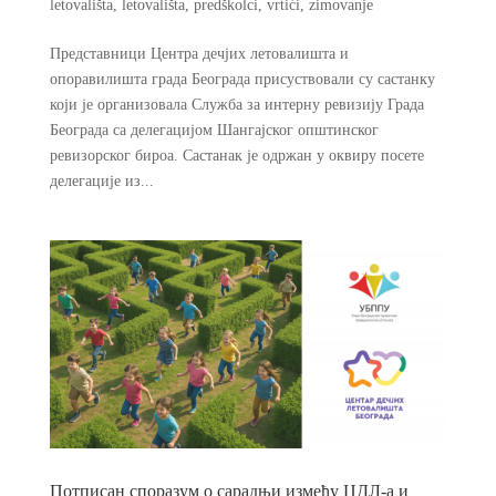
letovališta
,
letovališta
,
predškolci
,
vrtići
,
zimovanje
Представници Центра дечјих летовалишта и
опоравилишта града Београда присуствовали су састанку
који је организовала Служба за интерну ревизију Града
Београда са делегацијом Шангајског општинског
ревизорског бироа. Састанак је одржан у оквиру посете
делегације из...
Потписан споразум о сарадњи између ЦДЛ-а и