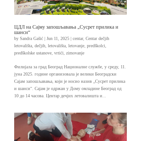
ЦДЛ на Сајму запошљавања „Сусрет прилика и
шанси“
by
Sandra Gašić
|
Jun 11, 2025
|
centar
,
Centar dečjih
letovališta
,
dečjih
,
letovališta
,
letovanje
,
predškolci
,
predškolske ustanove
,
vrtići
,
zimovanje
Филијала за град Београд Националне службе, у среду, 11.
јуна 2025. године организовала је велики Београдски
Сајам запошљавања, који је носио назив „Сусрет прилика
и шанси“. Сајам је одржан у Дому омладине Београд од
10 до 14 часова. Центар дечјих летовалишта и...