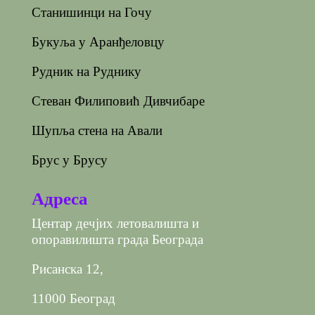
Станишинци на Гочу
Букуља у Аранђеловцу
Рудник на Руднику
Стеван Филиповић Дивчибаре
Шупља стена на Авали
Брус у Брусу
Адреса
Центар дечјих летовалишта и
опоравилишта града Београда
Рисанска 12,
11000 Београд